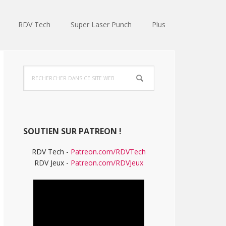
RDV Tech
Super Laser Punch
Plus
Barre
Rechercher
latérale
dans
ce
principale
site
Web
SOUTIEN SUR PATREON !
RDV Tech -
Patreon.com/RDVTech
RDV Jeux -
Patreon.com/RDVJeux