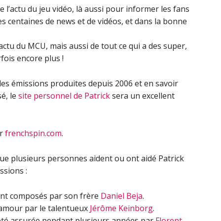
e l’actu du jeu vidéo, là aussi pour informer les fans
es centaines de news et de vidéos, et dans la bonne
l’actu du MCU, mais aussi de tout ce qui a des super,
fois encore plus !
les émissions produites depuis 2006 et en savoir
sé, le
site personnel de Patrick
sera un excellent
ur
frenchspin.com
.
 que plusieurs personnes aident ou ont aidé Patrick
ssions :
ont composés par son frère
Daniel Beja
.
 amour par le talentueux
Jérôme Keinborg
.
 été assurée pendant plusieurs années par
Florent