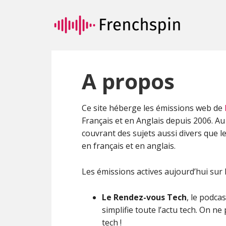
Passer
Passer
au
à
contenu
la
principal
barre
latérale
principale
A propos
Ce site héberge les émissions web de
Français et en Anglais depuis 2006. Au 
couvrant des sujets aussi divers que le
en français et en anglais.
Les émissions actives aujourd’hui sur l
Le Rendez-vous Tech
, le podca
simplifie toute l’actu tech. On 
tech !