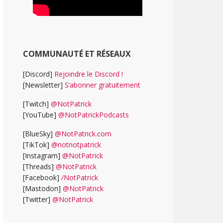
COMMUNAUTÉ ET RÉSEAUX
[Discord]
Rejoindre le Discord !
[Newsletter]
S’abonner gratuitement
[Twitch]
@NotPatrick
[YouTube]
@NotPatrickPodcasts
[BlueSky]
@NotPatrick.com
[TikTok]
@notnotpatrick
[Instagram]
@NotPatrick
[Threads]
@NotPatrick
[Facebook]
/NotPatrick
[Mastodon]
@NotPatrick
[Twitter]
@NotPatrick