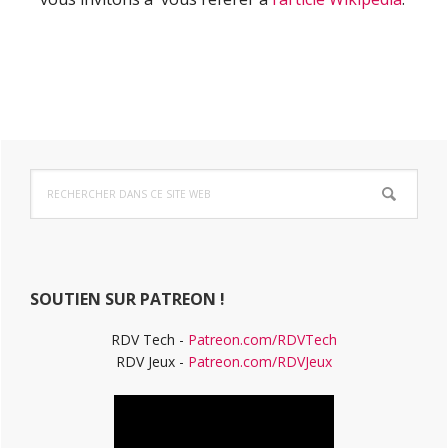
Barre
Rechercher
latérale
dans
ce
principale
site
Web
SOUTIEN SUR PATREON !
RDV Tech -
Patreon.com/RDVTech
RDV Jeux -
Patreon.com/RDVJeux