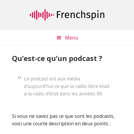
Passer
Passer
au
à
contenu
la
principal
barre
latérale
Menu
principale
Qu’est-ce qu’un podcast ?
Le podcast est aux média
d’aujourd’hui ce que la radio libre était
à la radio d’état dans les années 80.
Si vous ne savez pas ce que sont les podcasts,
voici une courte description en deux points :