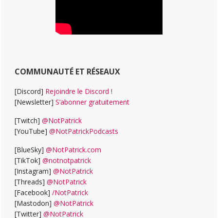
COMMUNAUTÉ ET RÉSEAUX
[Discord]
Rejoindre le Discord !
[Newsletter]
S’abonner gratuitement
[Twitch]
@NotPatrick
[YouTube]
@NotPatrickPodcasts
[BlueSky]
@NotPatrick.com
[TikTok]
@notnotpatrick
[Instagram]
@NotPatrick
[Threads]
@NotPatrick
[Facebook]
/NotPatrick
[Mastodon]
@NotPatrick
[Twitter]
@NotPatrick