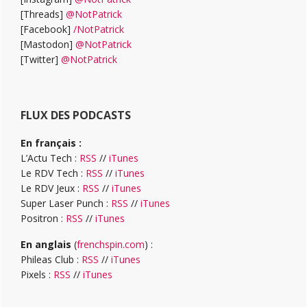
[Threads]
@NotPatrick
[Facebook]
/NotPatrick
[Mastodon]
@NotPatrick
[Twitter]
@NotPatrick
FLUX DES PODCASTS
En français :
L’Actu Tech :
RSS
//
iTunes
Le RDV Tech :
RSS
//
iTunes
Le RDV Jeux :
RSS
//
iTunes
Super Laser Punch :
RSS
//
iTunes
Positron :
RSS
//
iTunes
En anglais
(
frenchspin.com
) :
Phileas Club :
RSS
//
iTunes
Pixels :
RSS
//
iTunes