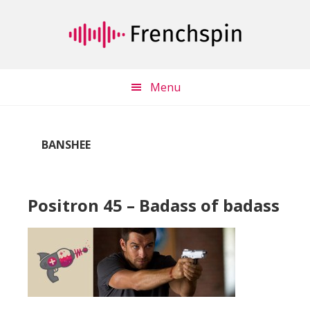
Passer
Passer
au
à
contenu
la
principal
barre
latérale
Menu
principale
BANSHEE
Positron 45 – Badass of badass