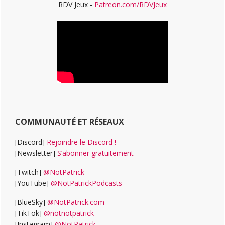
RDV Jeux -
Patreon.com/RDVJeux
COMMUNAUTÉ ET RÉSEAUX
[Discord]
Rejoindre le Discord !
[Newsletter]
S’abonner gratuitement
[Twitch]
@NotPatrick
[YouTube]
@NotPatrickPodcasts
[BlueSky]
@NotPatrick.com
[TikTok]
@notnotpatrick
[Instagram]
@NotPatrick