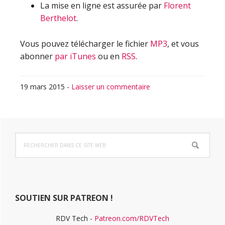
La mise en ligne est assurée par
Florent
Berthelot
.
Vous pouvez télécharger le fichier
MP3
, et vous
abonner
par iTunes
ou en
RSS
.
19 mars 2015
-
Laisser un commentaire
Barre
Rechercher
latérale
dans
ce
principale
site
Web
SOUTIEN SUR PATREON !
RDV Tech -
Patreon.com/RDVTech