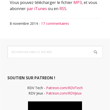
Vous pouvez télécharger le fichier
MP3
, et vous
abonner
par iTunes
ou en
RSS
.
8 novembre 2014
-
17 commentaires
Barre
Rechercher
latérale
dans
ce
principale
site
Web
SOUTIEN SUR PATREON !
RDV Tech -
Patreon.com/RDVTech
RDV Jeux -
Patreon.com/RDVJeux