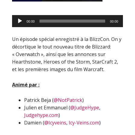
Lecteur
00:00
00:00
audio
Un épisode spécial enregistré à la BlizzCon. On y
décortique le tout nouveau titre de Blizzard:
« Overwatch », ainsi que les annonces sur
Hearthstone, Heroes of the Storm, StarCraft 2,
et les premières images du film Warcraft.
Animé par :
Patrick Beja (
@NotPatrick
)
Julien et Emmanuel (
@JudgeHype
,
Judgehype.com
)
Damien (
@Icyveins
,
Icy-Veins.com
)