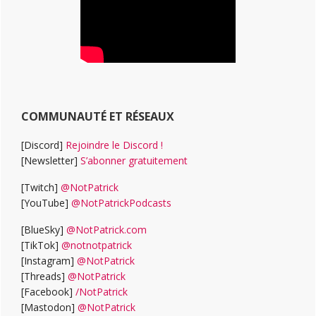
COMMUNAUTÉ ET RÉSEAUX
[Discord]
Rejoindre le Discord !
[Newsletter]
S’abonner gratuitement
[Twitch]
@NotPatrick
[YouTube]
@NotPatrickPodcasts
[BlueSky]
@NotPatrick.com
[TikTok]
@notnotpatrick
[Instagram]
@NotPatrick
[Threads]
@NotPatrick
[Facebook]
/NotPatrick
[Mastodon]
@NotPatrick