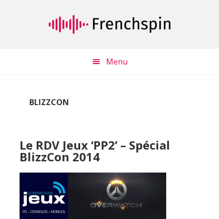
Passer
Passer
au
à
contenu
la
principal
barre
latérale
Menu
principale
BLIZZCON
Le RDV Jeux ‘PP2’ – Spécial
BlizzCon 2014