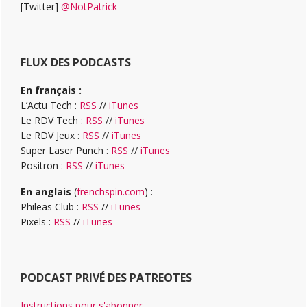
[Twitter]
@NotPatrick
FLUX DES PODCASTS
En français :
L’Actu Tech :
RSS
//
iTunes
Le RDV Tech :
RSS
//
iTunes
Le RDV Jeux :
RSS
//
iTunes
Super Laser Punch :
RSS
//
iTunes
Positron :
RSS
//
iTunes
En anglais
(
frenchspin.com
) :
Phileas Club :
RSS
//
iTunes
Pixels :
RSS
//
iTunes
PODCAST PRIVÉ DES PATREOTES
Instructions pour s'abonner