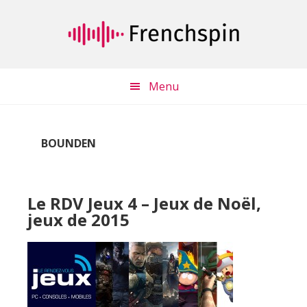
Passer
Passer
au
à
contenu
la
principal
barre
latérale
Menu
principale
BOUNDEN
Le RDV Jeux 4 – Jeux de Noël,
jeux de 2015