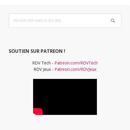
Barre
Rechercher
latérale
dans
ce
principale
site
Web
SOUTIEN SUR PATREON !
RDV Tech -
Patreon.com/RDVTech
RDV Jeux -
Patreon.com/RDVJeux