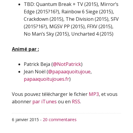
TBD: Quantum Break + TV (2015), Mirror’s
Edge (2015?16?), Rainbow 6 Siege (2015),
Crackdown (2015), The Division (2015), SFV
(2015?16?), MGSV PP (2015), FFXV (2015),
No Man’s Sky (2015), Uncharted 4 (2015)
Animé par :
Patrick Beja (
@NotPatrick
)
Jean Noël (
@papaaquoitujoue
,
papaaquoitujoues.fr
)
Vous pouvez télécharger le fichier
MP3
, et vous
abonner
par iTunes
ou en
RSS
.
6 janvier 2015
-
20 commentaires