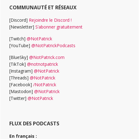
COMMUNAUTÉ ET RÉSEAUX
[Discord]
Rejoindre le Discord !
[Newsletter]
S’abonner gratuitement
[Twitch]
@NotPatrick
[YouTube]
@NotPatrickPodcasts
[BlueSky]
@NotPatrick.com
[TikTok]
@notnotpatrick
[Instagram]
@NotPatrick
[Threads]
@NotPatrick
[Facebook]
/NotPatrick
[Mastodon]
@NotPatrick
[Twitter]
@NotPatrick
FLUX DES PODCASTS
En français :