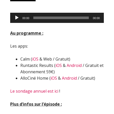
Lecteur
00:00
00:00
audio
Au programme :
Les apps:
Calm (
iOS
& Web / Gratuit)
Runtastic Results (
iOS
&
Android
/ Gratuit et
Abonnement 59€)
AlloCiné Home (
iOS
&
Android
/ Gratuit)
Le sondage annuel est ici
!
Plus d’infos sur l’épisode :