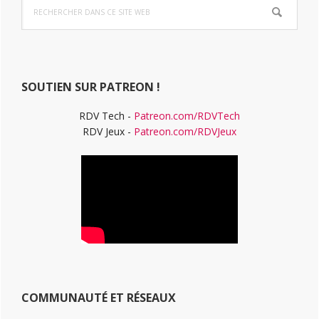
Rechercher
latérale
dans
ce
principale
site
Web
SOUTIEN SUR PATREON !
RDV Tech -
Patreon.com/RDVTech
RDV Jeux -
Patreon.com/RDVJeux
COMMUNAUTÉ ET RÉSEAUX