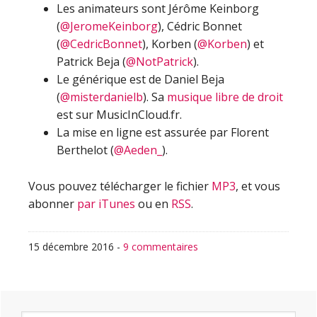
Les animateurs sont Jérôme Keinborg
(
@JeromeKeinborg
), Cédric Bonnet
(
@CedricBonnet
), Korben (
@Korben
) et
Patrick Beja (
@NotPatrick
).
Le générique est de Daniel Beja
(
@misterdanielb
). Sa
musique libre de droit
est sur MusicInCloud.fr.
La mise en ligne est assurée par Florent
Berthelot (
@Aeden_
).
Vous pouvez télécharger le fichier
MP3
, et vous
abonner
par iTunes
ou en
RSS
.
15 décembre 2016
-
9 commentaires
Barre