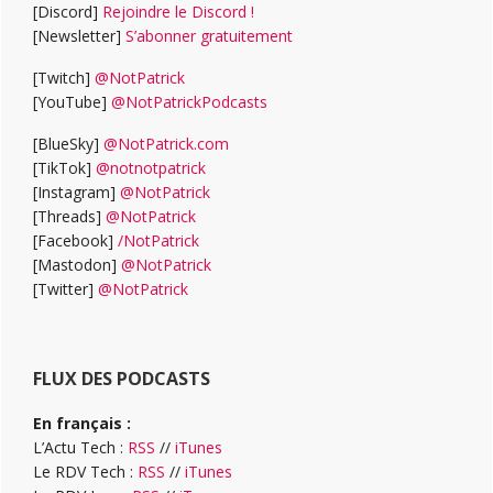
[Discord]
Rejoindre le Discord !
[Newsletter]
S’abonner gratuitement
[Twitch]
@NotPatrick
[YouTube]
@NotPatrickPodcasts
[BlueSky]
@NotPatrick.com
[TikTok]
@notnotpatrick
[Instagram]
@NotPatrick
[Threads]
@NotPatrick
[Facebook]
/NotPatrick
[Mastodon]
@NotPatrick
[Twitter]
@NotPatrick
FLUX DES PODCASTS
En français :
L’Actu Tech :
RSS
//
iTunes
Le RDV Tech :
RSS
//
iTunes