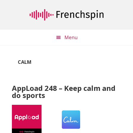
Passer
Passer
au
à
contenu
la
principal
barre
latérale
Menu
principale
CALM
AppLoad 248 – Keep calm and
do sports