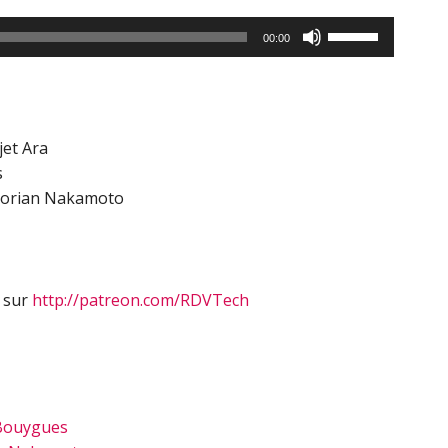
Utilisez
00:00
les
flèches
haut/bas
pour
jet Ara
augmenter
s
ou
 Dorian Nakamoto
diminuer
le
volume.
s sur
http://patreon.com/RDVTech
 Bouygues