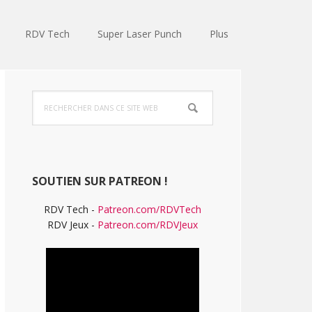
RDV Tech
Super Laser Punch
Plus
Barre
Rechercher
latérale
dans
ce
principale
site
Web
SOUTIEN SUR PATREON !
RDV Tech -
Patreon.com/RDVTech
RDV Jeux -
Patreon.com/RDVJeux