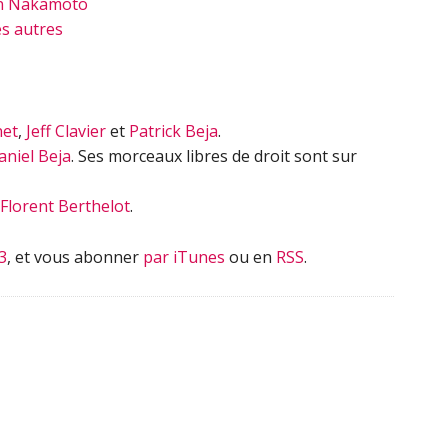
an Nakamoto
es autres
net
,
Jeff Clavier
et
Patrick Beja
.
aniel Beja
. Ses morceaux libres de droit sont sur
Florent Berthelot
.
3
, et vous abonner
par iTunes
ou en
RSS
.