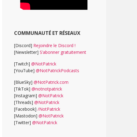
COMMUNAUTÉ ET RÉSEAUX
[Discord]
Rejoindre le Discord !
[Newsletter]
S’abonner gratuitement
[Twitch]
@NotPatrick
[YouTube]
@NotPatrickPodcasts
[BlueSky]
@NotPatrick.com
[TikTok]
@notnotpatrick
[Instagram]
@NotPatrick
[Threads]
@NotPatrick
[Facebook]
/NotPatrick
[Mastodon]
@NotPatrick
[Twitter]
@NotPatrick