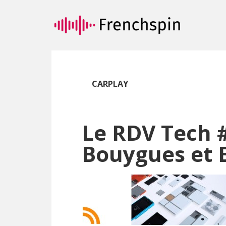
Passer
Passer
au
à
contenu
la
principal
barre
latérale
principale
CARPLAY
Le RDV Tech #
Bouygues et B