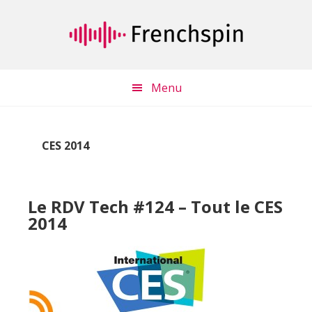
Passer
Passer
au
à
contenu
la
principal
barre
latérale
Menu
principale
CES 2014
Le RDV Tech #124 – Tout le CES
2014
Lecteur
audio