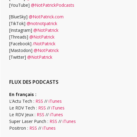
[YouTube]
@NotPatrickPodcasts
[BlueSky]
@NotPatrick.com
[TikTok]
@notnotpatrick
[Instagram]
@NotPatrick
[Threads]
@NotPatrick
[Facebook]
/NotPatrick
[Mastodon]
@NotPatrick
[Twitter]
@NotPatrick
FLUX DES PODCASTS
En français :
L’Actu Tech :
RSS
//
iTunes
Le RDV Tech :
RSS
//
iTunes
Le RDV Jeux :
RSS
//
iTunes
Super Laser Punch :
RSS
//
iTunes
Positron :
RSS
//
iTunes