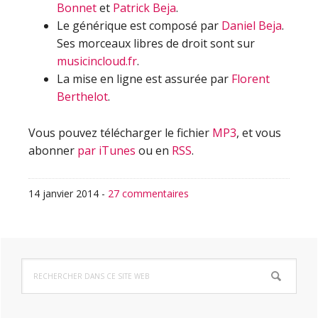
Bonnet
et
Patrick Beja
.
Le générique est composé par
Daniel Beja
.
Ses morceaux libres de droit sont sur
musicincloud.fr
.
La mise en ligne est assurée par
Florent
Berthelot
.
Vous pouvez télécharger le fichier
MP3
, et vous
abonner
par iTunes
ou en
RSS
.
14 janvier 2014
-
27 commentaires
Barre
Rechercher
latérale
dans
ce
principale
site