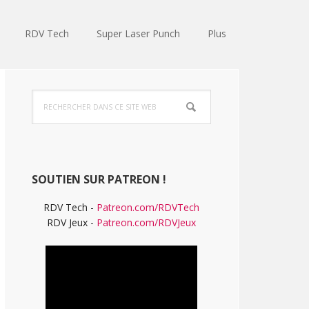
RDV Tech
Super Laser Punch
Plus
Barre
Rechercher
latérale
dans
ce
principale
site
Web
SOUTIEN SUR PATREON !
RDV Tech -
Patreon.com/RDVTech
RDV Jeux -
Patreon.com/RDVJeux