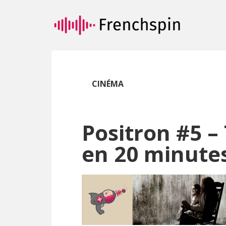
Passer
Passer
au
à
contenu
la
principal
barre
latérale
principale
CINÉMA
Positron #5 – 
en 20 minute