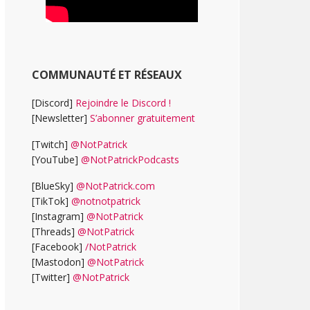
COMMUNAUTÉ ET RÉSEAUX
[Discord]
Rejoindre le Discord !
[Newsletter]
S’abonner gratuitement
[Twitch]
@NotPatrick
[YouTube]
@NotPatrickPodcasts
[BlueSky]
@NotPatrick.com
[TikTok]
@notnotpatrick
[Instagram]
@NotPatrick
[Threads]
@NotPatrick
[Facebook]
/NotPatrick
[Mastodon]
@NotPatrick
[Twitter]
@NotPatrick