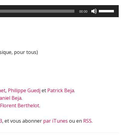
Utilisez
00:00
les
flèches
haut/bas
pour
augmenter
sique, pour tous)
ou
diminuer
le
volume.
net
,
Philippe Guedj
et
Patrick Beja
.
aniel Beja
.
Florent Berthelot
.
3
, et vous abonner
par iTunes
ou en
RSS
.