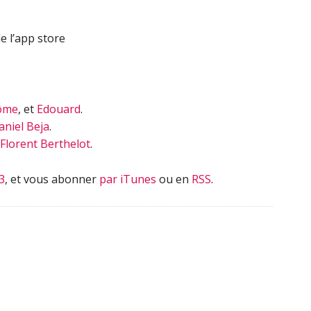
e l’app store
ôme
, et
Edouard
.
aniel Beja
.
Florent Berthelot
.
3
, et vous abonner
par iTunes
ou en
RSS
.