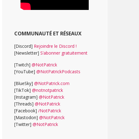
COMMUNAUTÉ ET RÉSEAUX
[Discord]
Rejoindre le Discord !
[Newsletter]
S’abonner gratuitement
[Twitch]
@NotPatrick
[YouTube]
@NotPatrickPodcasts
[BlueSky]
@NotPatrick.com
[TikTok]
@notnotpatrick
[Instagram]
@NotPatrick
[Threads]
@NotPatrick
[Facebook]
/NotPatrick
[Mastodon]
@NotPatrick
[Twitter]
@NotPatrick