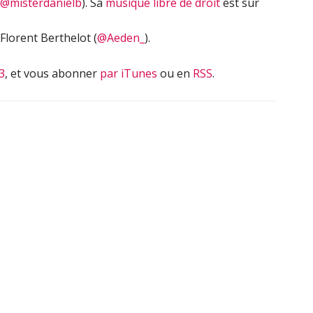
@misterdanielb
). Sa
musique libre de droit
est sur
Florent Berthelot (
@Aeden_
).
3
, et vous abonner
par iTunes
ou en
RSS
.