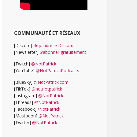
COMMUNAUTÉ ET RÉSEAUX
[Discord]
Rejoindre le Discord !
[Newsletter]
S’abonner gratuitement
[Twitch]
@NotPatrick
[YouTube]
@NotPatrickPodcasts
[BlueSky]
@NotPatrick.com
[TikTok]
@notnotpatrick
[Instagram]
@NotPatrick
[Threads]
@NotPatrick
[Facebook]
/NotPatrick
[Mastodon]
@NotPatrick
[Twitter]
@NotPatrick