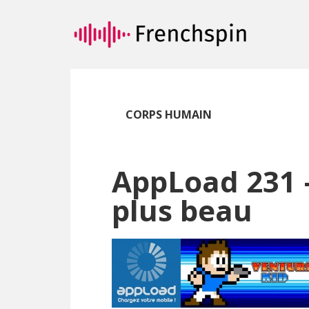
Passer
Passer
au
à
contenu
la
principal
barre
latérale
principale
CORPS HUMAIN
AppLoad 231 –
plus beau