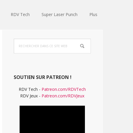
RDV Tech
Super Laser Punch
Plus
Barre
Rechercher
latérale
dans
ce
principale
site
Web
SOUTIEN SUR PATREON !
RDV Tech -
Patreon.com/RDVTech
RDV Jeux -
Patreon.com/RDVJeux