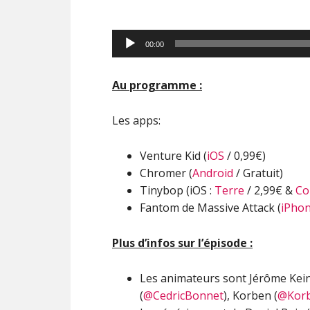
Lecteur
00:00
audio
Au programme :
Les apps:
Venture Kid (
iOS
/ 0,99€)
Chromer (
Android
/ Gratuit)
Tinybop (iOS :
Terre
/ 2,99€ &
Co
Fantom de Massive Attack (
iPho
Plus d’infos sur l’épisode :
Les animateurs sont Jérôme Kei
(
@CedricBonnet
), Korben (
@Kor