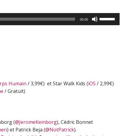
Utilisez
00:00
les
flèches
haut/bas
pour
augmenter
ou
diminuer
le
rps Humain
/ 3,99€) et Star Walk Kids (
iOS
/ 2,99€)
volume.
ne
/ Gratuit)
nborg (
@JeromeKeinborg
), Cédric Bonnet
ben
) et Patrick Beja (
@NotPatrick
).