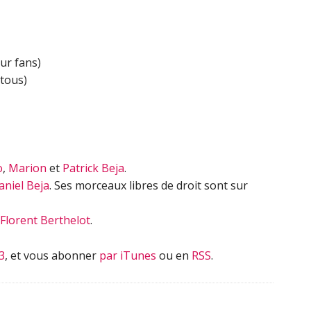
flèches
haut/bas
pour
ur fans)
augmenter
 tous)
ou
diminuer
le
volume.
o
,
Marion
et
Patrick Beja
.
aniel Beja
. Ses morceaux libres de droit sont sur
Florent Berthelot
.
3
, et vous abonner
par iTunes
ou en
RSS
.