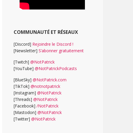
COMMUNAUTÉ ET RÉSEAUX
[Discord]
Rejoindre le Discord !
[Newsletter]
S’abonner gratuitement
[Twitch]
@NotPatrick
[YouTube]
@NotPatrickPodcasts
[BlueSky]
@NotPatrick.com
[TikTok]
@notnotpatrick
[Instagram]
@NotPatrick
[Threads]
@NotPatrick
[Facebook]
/NotPatrick
[Mastodon]
@NotPatrick
[Twitter]
@NotPatrick