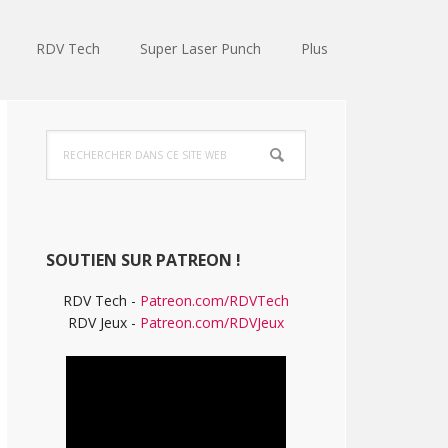
RDV Tech
Super Laser Punch
Plus
Barre
Rechercher
latérale
dans
ce
principale
site
Web
SOUTIEN SUR PATREON !
RDV Tech -
Patreon.com/RDVTech
RDV Jeux -
Patreon.com/RDVJeux