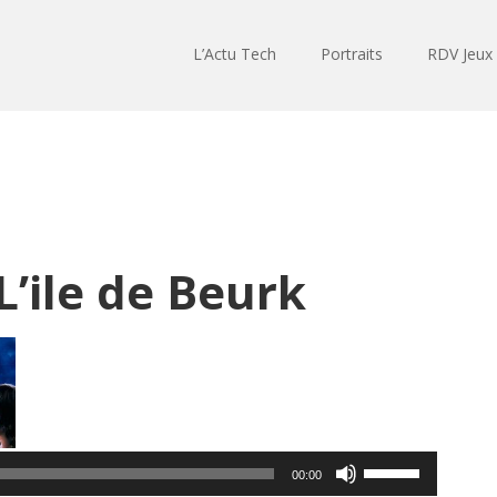
L’Actu Tech
Portraits
RDV Jeux
L’ile de Beurk
Lecteur
audio
Utilisez
00:00
les