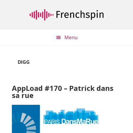
Passer
Passer
au
à
contenu
la
principal
barre
latérale
Menu
principale
DIGG
AppLoad #170 – Patrick dans
sa rue
Lecteur
audio