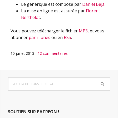
Le générique est composé par
Daniel Beja
.
La mise en ligne est assurée par
Florent
Berthelot
.
Vous pouvez télécharger le fichier
MP3
, et vous
abonner
par iTunes
ou en
RSS
.
10 juillet 2013
-
12 commentaires
Barre
Rechercher
latérale
dans
ce
principale
site
Web
SOUTIEN SUR PATREON !