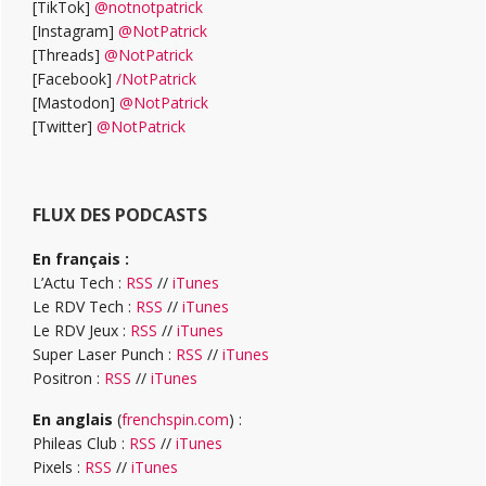
[TikTok]
@notnotpatrick
[Instagram]
@NotPatrick
[Threads]
@NotPatrick
[Facebook]
/NotPatrick
[Mastodon]
@NotPatrick
[Twitter]
@NotPatrick
FLUX DES PODCASTS
En français :
L’Actu Tech :
RSS
//
iTunes
Le RDV Tech :
RSS
//
iTunes
Le RDV Jeux :
RSS
//
iTunes
Super Laser Punch :
RSS
//
iTunes
Positron :
RSS
//
iTunes
En anglais
(
frenchspin.com
) :
Phileas Club :
RSS
//
iTunes
Pixels :
RSS
//
iTunes