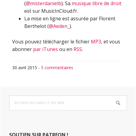
(
@misterdanielb
). Sa
musique libre de droit
est sur MusicInCloud.fr.
La mise en ligne est assurée par Florent
Berthelot (
@Aeden_
).
Vous pouvez télécharger le fichier
MP3
, et vous
abonner
par iTunes
ou en
RSS
.
30 avril 2015
-
5 commentaires
Barre
Rechercher
latérale
dans
ce
principale
site
Web
SOUTIEN SUR PATREON !