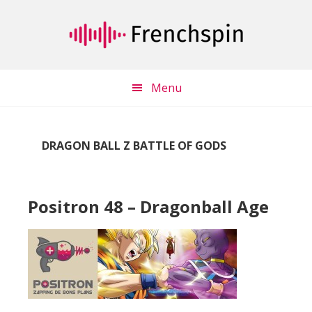
Passer
Passer
au
à
contenu
la
principal
barre
latérale
Menu
principale
DRAGON BALL Z BATTLE OF GODS
Positron 48 – Dragonball Age