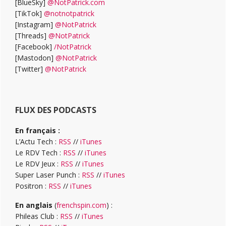
[BlueSky]
@NotPatrick.com
[TikTok]
@notnotpatrick
[Instagram]
@NotPatrick
[Threads]
@NotPatrick
[Facebook]
/NotPatrick
[Mastodon]
@NotPatrick
[Twitter]
@NotPatrick
FLUX DES PODCASTS
En français :
L’Actu Tech :
RSS
//
iTunes
Le RDV Tech :
RSS
//
iTunes
Le RDV Jeux :
RSS
//
iTunes
Super Laser Punch :
RSS
//
iTunes
Positron :
RSS
//
iTunes
En anglais
(
frenchspin.com
) :
Phileas Club :
RSS
//
iTunes