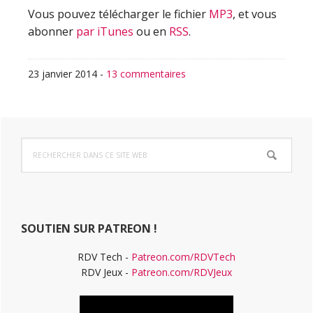
Vous pouvez télécharger le fichier
MP3
, et vous
abonner
par iTunes
ou en
RSS
.
23 janvier 2014
-
13 commentaires
Barre
Rechercher
latérale
dans
ce
principale
site
Web
SOUTIEN SUR PATREON !
RDV Tech -
Patreon.com/RDVTech
RDV Jeux -
Patreon.com/RDVJeux