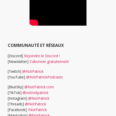
COMMUNAUTÉ ET RÉSEAUX
[Discord]
Rejoindre le Discord !
[Newsletter]
S’abonner gratuitement
[Twitch]
@NotPatrick
[YouTube]
@NotPatrickPodcasts
[BlueSky]
@NotPatrick.com
[TikTok]
@notnotpatrick
[Instagram]
@NotPatrick
[Threads]
@NotPatrick
[Facebook]
/NotPatrick
[Mastodon]
@NotPatrick