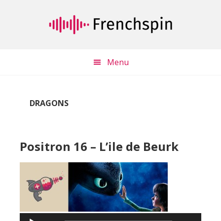
Passer
Passer
au
à
contenu
la
principal
barre
latérale
Menu
principale
DRAGONS
Positron 16 – L’ile de Beurk
Lecteur
audio