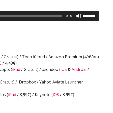
Utilisez
00:00
les
flèches
haut/bas
pour
augmenter
ou
d
/ Gratuit) / Todo iCloud / Amazon Premium (49€/an)
diminuer
S
/ 4,49€)
le
cepts (
iPad
/ Gratuit) / azendoo (
iOS
&
Android
/
volume.
 Gratuit) / Dropbox / Yahoo Aviate Launcher
lus (
iPad
/ 8,99€) / Keynote (
iOS
/ 8,99€)