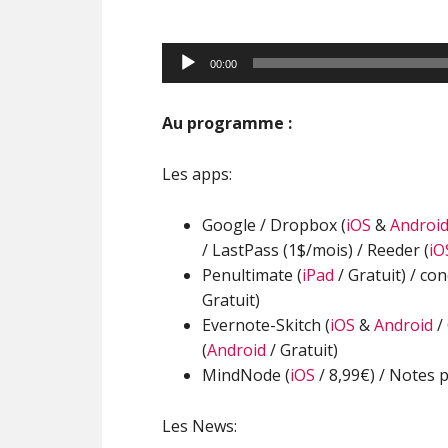
Lecteur
00:00
audio
Au programme :
Les apps:
Google / Dropbox (
iOS
&
Androi
/ LastPass (1$/mois) / Reeder (
iO
Penultimate (
iPad
/ Gratuit) / con
Gratuit)
Evernote-Skitch (
iOS
&
Android
/
(
Android
/ Gratuit)
MindNode (
iOS
/ 8,99€) / Notes p
Les News: