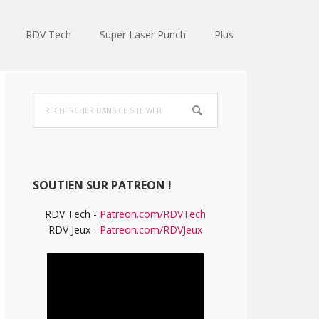
RDV Tech
Super Laser Punch
Plus
Barre
Rechercher
latérale
dans
ce
principale
site
Web
SOUTIEN SUR PATREON !
RDV Tech -
Patreon.com/RDVTech
RDV Jeux -
Patreon.com/RDVJeux