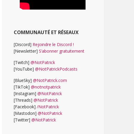
COMMUNAUTÉ ET RÉSEAUX
[Discord]
Rejoindre le Discord !
[Newsletter]
S’abonner gratuitement
[Twitch]
@NotPatrick
[YouTube]
@NotPatrickPodcasts
[BlueSky]
@NotPatrick.com
[TikTok]
@notnotpatrick
[Instagram]
@NotPatrick
[Threads]
@NotPatrick
[Facebook]
/NotPatrick
[Mastodon]
@NotPatrick
[Twitter]
@NotPatrick