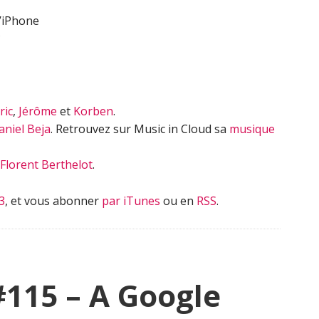
l’iPhone
?
ric
,
Jérôme
et
Korben
.
aniel Beja
. Retrouvez sur Music in Cloud sa
musique
Florent Berthelot
.
3
, et vous abonner
par iTunes
ou en
RSS
.
#115 – A Google