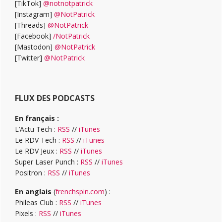
[TikTok]
@notnotpatrick
[Instagram]
@NotPatrick
[Threads]
@NotPatrick
[Facebook]
/NotPatrick
[Mastodon]
@NotPatrick
[Twitter]
@NotPatrick
FLUX DES PODCASTS
En français :
L’Actu Tech :
RSS
//
iTunes
Le RDV Tech :
RSS
//
iTunes
Le RDV Jeux :
RSS
//
iTunes
Super Laser Punch :
RSS
//
iTunes
Positron :
RSS
//
iTunes
En anglais
(
frenchspin.com
) :
Phileas Club :
RSS
//
iTunes
Pixels :
RSS
//
iTunes