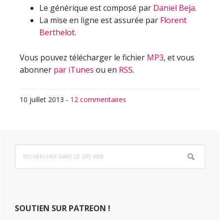
Le générique est composé par
Daniel Beja
.
La mise en ligne est assurée par
Florent
Berthelot
.
Vous pouvez télécharger le fichier
MP3
, et vous
abonner
par iTunes
ou en
RSS
.
10 juillet 2013
-
12 commentaires
Barre
Rechercher
latérale
dans
ce
principale
site
Web
SOUTIEN SUR PATREON !