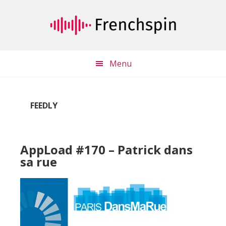
Passer
Passer
au
à
contenu
la
principal
barre
latérale
Menu
principale
FEEDLY
AppLoad #170 – Patrick dans
sa rue
Lecteur
audio