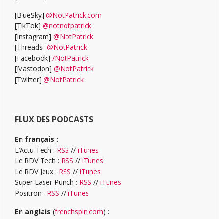
[BlueSky]
@NotPatrick.com
[TikTok]
@notnotpatrick
[Instagram]
@NotPatrick
[Threads]
@NotPatrick
[Facebook]
/NotPatrick
[Mastodon]
@NotPatrick
[Twitter]
@NotPatrick
FLUX DES PODCASTS
En français :
L’Actu Tech :
RSS
//
iTunes
Le RDV Tech :
RSS
//
iTunes
Le RDV Jeux :
RSS
//
iTunes
Super Laser Punch :
RSS
//
iTunes
Positron :
RSS
//
iTunes
En anglais
(
frenchspin.com
) :