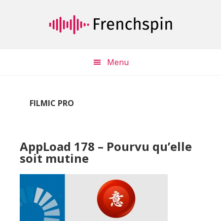
Passer
Passer
au
à
contenu
la
principal
barre
latérale
Menu
principale
FILMIC PRO
AppLoad 178 – Pourvu qu’elle
soit mutine
Lecteur
audio