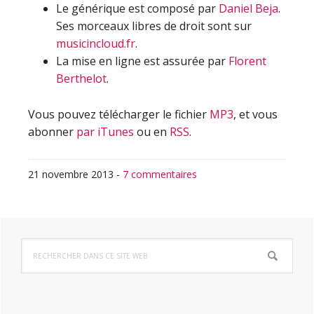
Le générique est composé par
Daniel Beja
.
Ses morceaux libres de droit sont sur
musicincloud.fr
.
La mise en ligne est assurée par
Florent
Berthelot
.
Vous pouvez télécharger le fichier
MP3
, et vous
abonner
par iTunes
ou en
RSS
.
21 novembre 2013
-
7 commentaires
Barre
Rechercher
latérale
dans
ce
principale
site
Web