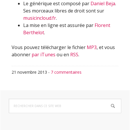
Le générique est composé par
Daniel Beja
.
Ses morceaux libres de droit sont sur
musicincloud.fr
.
La mise en ligne est assurée par
Florent
Berthelot
.
Vous pouvez télécharger le fichier
MP3
, et vous
abonner
par iTunes
ou en
RSS
.
21 novembre 2013
-
7 commentaires
Barre
Rechercher
latérale
dans
ce
principale
site
Web