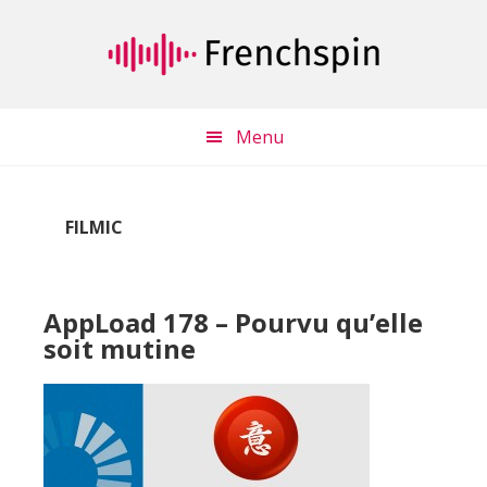
Passer
Passer
au
à
contenu
la
principal
barre
latérale
Menu
principale
FILMIC
AppLoad 178 – Pourvu qu’elle
soit mutine
Lecteur
audio