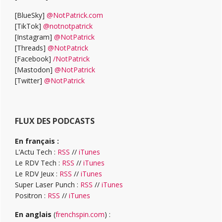
[BlueSky]
@NotPatrick.com
[TikTok]
@notnotpatrick
[Instagram]
@NotPatrick
[Threads]
@NotPatrick
[Facebook]
/NotPatrick
[Mastodon]
@NotPatrick
[Twitter]
@NotPatrick
FLUX DES PODCASTS
En français :
L’Actu Tech :
RSS
//
iTunes
Le RDV Tech :
RSS
//
iTunes
Le RDV Jeux :
RSS
//
iTunes
Super Laser Punch :
RSS
//
iTunes
Positron :
RSS
//
iTunes
En anglais
(
frenchspin.com
) :