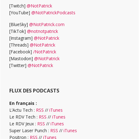
[Twitch]
@NotPatrick
[YouTube]
@NotPatrickPodcasts
[BlueSky]
@NotPatrick.com
[TikTok]
@notnotpatrick
[Instagram]
@NotPatrick
[Threads]
@NotPatrick
[Facebook]
/NotPatrick
[Mastodon]
@NotPatrick
[Twitter]
@NotPatrick
FLUX DES PODCASTS
En français :
L’Actu Tech :
RSS
//
iTunes
Le RDV Tech :
RSS
//
iTunes
Le RDV Jeux :
RSS
//
iTunes
Super Laser Punch :
RSS
//
iTunes
Positron :
RSS
//
iTunes