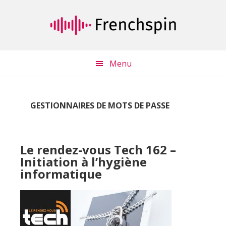
Passer
Passer
au
à
contenu
la
principal
barre
latérale
Menu
principale
GESTIONNAIRES DE MOTS DE PASSE
Le rendez-vous Tech 162 –
Initiation à l’hygiène
informatique