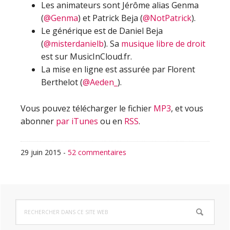
Les animateurs sont Jérôme alias Genma
(
@Genma
) et Patrick Beja (
@NotPatrick
).
Le générique est de Daniel Beja
(
@misterdanielb
). Sa
musique libre de droit
est sur MusicInCloud.fr.
La mise en ligne est assurée par Florent
Berthelot (
@Aeden_
).
Vous pouvez télécharger le fichier
MP3
, et vous
abonner
par iTunes
ou en
RSS
.
29 juin 2015
-
52 commentaires
Barre
Rechercher
latérale
dans
ce