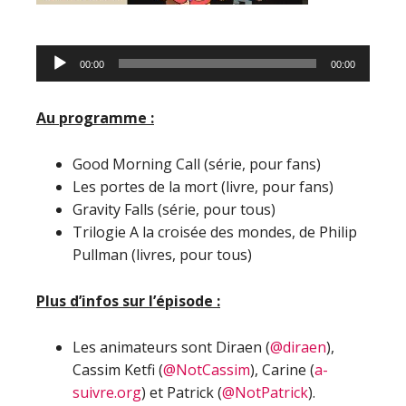
Lecteur
00:00
00:00
audio
Au programme :
Good Morning Call (série, pour fans)
Les portes de la mort (livre, pour fans)
Gravity Falls (série, pour tous)
Trilogie A la croisée des mondes, de Philip
Pullman (livres, pour tous)
Plus d’infos sur l’épisode :
Les animateurs sont Diraen (
@diraen
),
Cassim Ketfi (
@NotCassim
), Carine (
a-
suivre.org
) et Patrick (
@NotPatrick
).