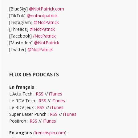
[BlueSky]
@NotPatrick.com
[TikTok]
@notnotpatrick
[Instagram]
@NotPatrick
[Threads]
@NotPatrick
[Facebook]
/NotPatrick
[Mastodon]
@NotPatrick
[Twitter]
@NotPatrick
FLUX DES PODCASTS
En français :
L’Actu Tech :
RSS
//
iTunes
Le RDV Tech :
RSS
//
iTunes
Le RDV Jeux :
RSS
//
iTunes
Super Laser Punch :
RSS
//
iTunes
Positron :
RSS
//
iTunes
En anglais
(
frenchspin.com
) :