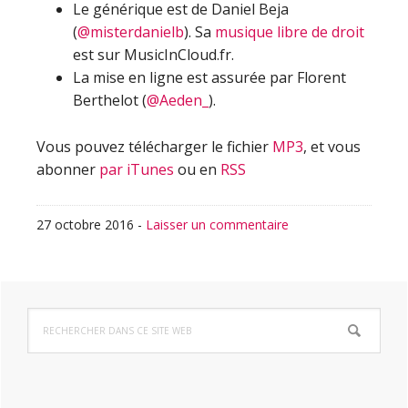
Le générique est de Daniel Beja
(
@misterdanielb
). Sa
musique libre de droit
est sur MusicInCloud.fr.
La mise en ligne est assurée par Florent
Berthelot (
@Aeden_
).
Vous pouvez télécharger le fichier
MP3
, et vous
abonner
par iTunes
ou en
RSS
27 octobre 2016
-
Laisser un commentaire
Barre
Rechercher
latérale
dans
ce
principale
site
Web