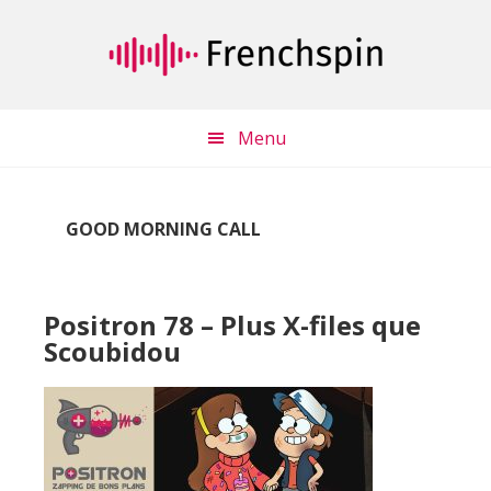
Passer
Passer
au
à
contenu
la
principal
barre
latérale
Menu
principale
GOOD MORNING CALL
Positron 78 – Plus X-files que
Scoubidou