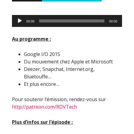
Lecteur
00:00
00:00
audio
Au programme :
Google I/O 2015
Du mouvement chez Apple et Microsoft
Deezer, Snapchat, Internet.org,
Bluetouffe…
Et plus encore…
Pour soutenir l’émission, rendez-vous sur
http://patreon.com/RDVTech
Plus d’infos sur l’épisode :