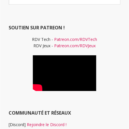
latérale
ce
principale
site
Web
SOUTIEN SUR PATREON !
RDV Tech -
Patreon.com/RDVTech
RDV Jeux -
Patreon.com/RDVJeux
COMMUNAUTÉ ET RÉSEAUX
[Discord]
Rejoindre le Discord !