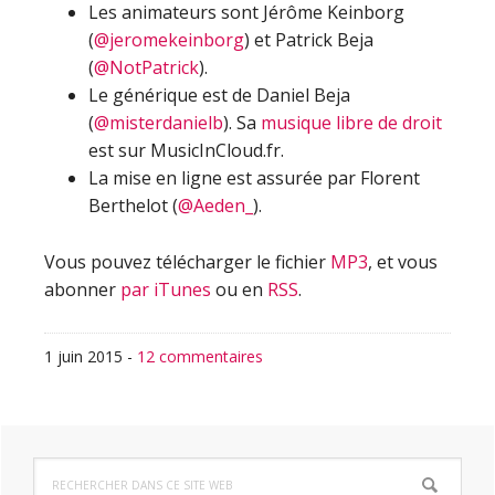
Les animateurs sont Jérôme Keinborg
(
@jeromekeinborg
) et Patrick Beja
(
@NotPatrick
).
Le générique est de Daniel Beja
(
@misterdanielb
). Sa
musique libre de droit
est sur MusicInCloud.fr.
La mise en ligne est assurée par Florent
Berthelot (
@Aeden_
).
Vous pouvez télécharger le fichier
MP3
, et vous
abonner
par iTunes
ou en
RSS
.
1 juin 2015
-
12 commentaires
Barre
Rechercher
dans