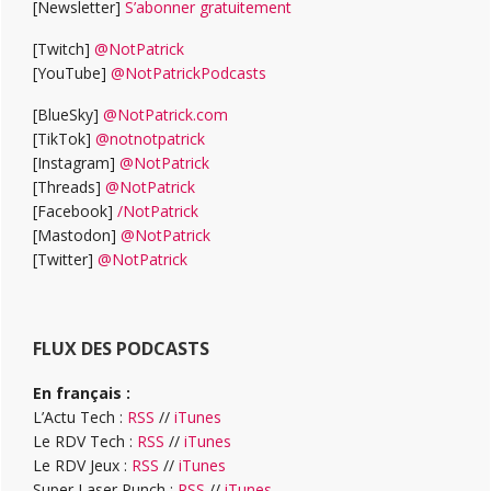
[Newsletter]
S’abonner gratuitement
[Twitch]
@NotPatrick
[YouTube]
@NotPatrickPodcasts
[BlueSky]
@NotPatrick.com
[TikTok]
@notnotpatrick
[Instagram]
@NotPatrick
[Threads]
@NotPatrick
[Facebook]
/NotPatrick
[Mastodon]
@NotPatrick
[Twitter]
@NotPatrick
FLUX DES PODCASTS
En français :
L’Actu Tech :
RSS
//
iTunes
Le RDV Tech :
RSS
//
iTunes
Le RDV Jeux :
RSS
//
iTunes
Super Laser Punch :
RSS
//
iTunes