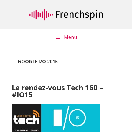
Passer
Passer
au
à
contenu
la
principal
barre
latérale
Menu
principale
GOOGLE I/O 2015
Le rendez-vous Tech 160 –
#IO15