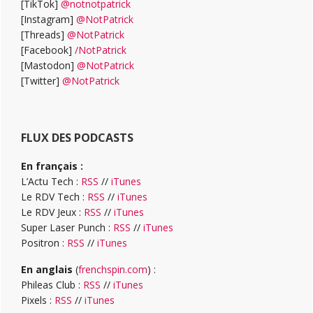
[TikTok]
@notnotpatrick
[Instagram]
@NotPatrick
[Threads]
@NotPatrick
[Facebook]
/NotPatrick
[Mastodon]
@NotPatrick
[Twitter]
@NotPatrick
FLUX DES PODCASTS
En français :
L’Actu Tech :
RSS
//
iTunes
Le RDV Tech :
RSS
//
iTunes
Le RDV Jeux :
RSS
//
iTunes
Super Laser Punch :
RSS
//
iTunes
Positron :
RSS
//
iTunes
En anglais
(
frenchspin.com
) :
Phileas Club :
RSS
//
iTunes
Pixels :
RSS
//
iTunes