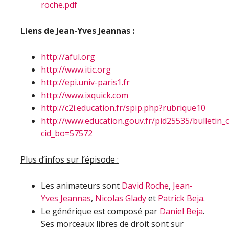
roche.pdf
Liens de Jean-Yves Jeannas :
http://aful.org
http://www.itic.org
http://epi.univ-paris1.fr
http://www.ixquick.com
http://c2i.education.fr/spip.php?rubrique10
http://www.education.gouv.fr/pid25535/bulletin_of
cid_bo=57572
Plus d’infos sur l’épisode :
Les animateurs sont
David Roche
,
Jean-
Yves Jeannas
,
Nicolas Glady
et
Patrick Beja
.
Le générique est composé par
Daniel Beja
.
Ses morceaux libres de droit sont sur