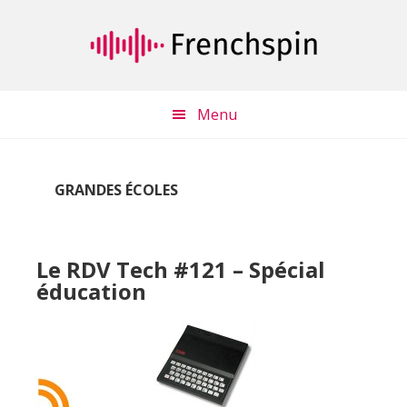
Passer
Passer
au
à
contenu
la
principal
barre
latérale
Menu
principale
GRANDES ÉCOLES
Le RDV Tech #121 – Spécial
éducation
Lecteur
audio