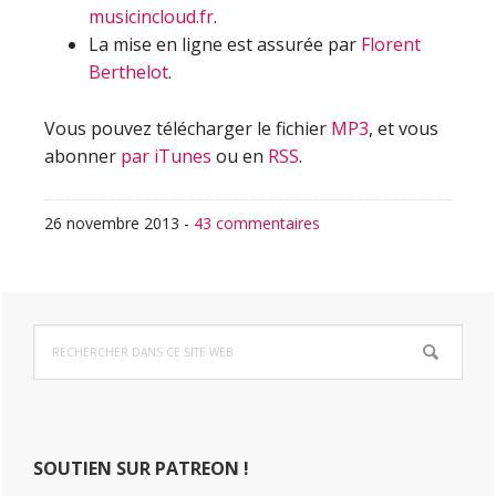
musicincloud.fr
.
La mise en ligne est assurée par
Florent
Berthelot
.
Vous pouvez télécharger le fichier
MP3
, et vous
abonner
par iTunes
ou en
RSS
.
26 novembre 2013
-
43 commentaires
Barre
Rechercher
latérale
dans
ce
principale
site
Web
SOUTIEN SUR PATREON !