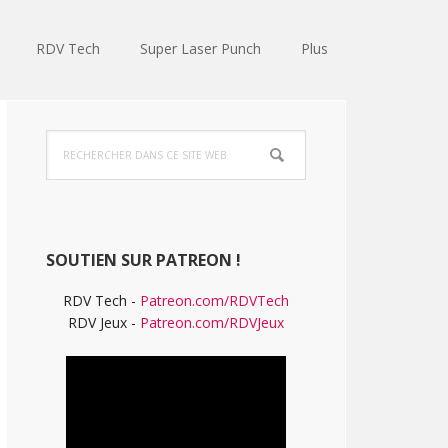
RDV Tech
Super Laser Punch
Plus
Barre
Rechercher
latérale
dans
ce
principale
site
Web
SOUTIEN SUR PATREON !
RDV Tech -
Patreon.com/RDVTech
RDV Jeux -
Patreon.com/RDVJeux