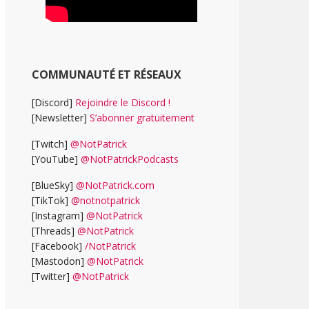
COMMUNAUTÉ ET RÉSEAUX
[Discord]
Rejoindre le Discord !
[Newsletter]
S’abonner gratuitement
[Twitch]
@NotPatrick
[YouTube]
@NotPatrickPodcasts
[BlueSky]
@NotPatrick.com
[TikTok]
@notnotpatrick
[Instagram]
@NotPatrick
[Threads]
@NotPatrick
[Facebook]
/NotPatrick
[Mastodon]
@NotPatrick
[Twitter]
@NotPatrick