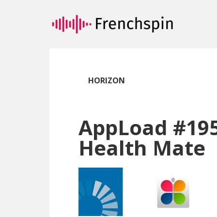
Passer
Passer
au
à
contenu
la
principal
barre
latérale
principale
HORIZON
AppLoad #19
Health Mate