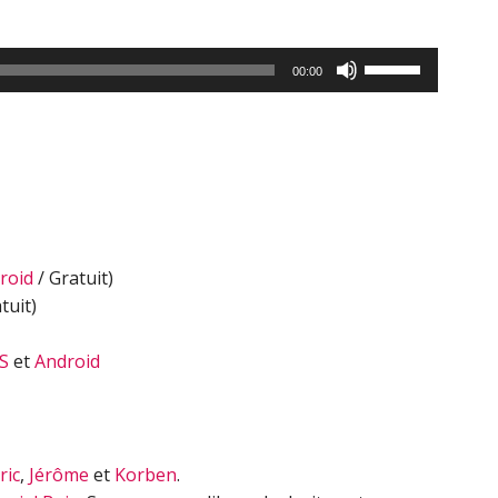
Utilisez
00:00
les
flèches
haut/bas
pour
augmenter
ou
diminuer
roid
/ Gratuit)
le
tuit)
volume.
S
et
Android
ric
,
Jérôme
et
Korben
.