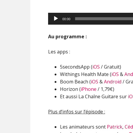
Lecteur
00:00
audio
Au programme :
Les apps :
5secondsApp (
iOS
/ Gratuit)
Withings Health Mate (
iOS
&
And
Boom Beach (
iOS
&
Android
/ Gra
Horizon (
iPhone
/ 1,79€)
Et aussi La Chaîne Guitare sur
iO
Plus d’infos sur l’épisode :
Les animateurs sont
Patrick
,
Céd