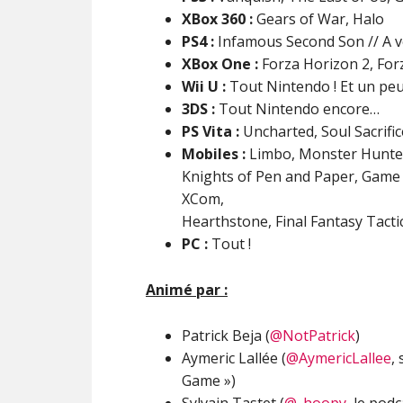
XBox 360 :
Gears of War, Halo
PS4 :
Infamous Second Son // A v
XBox One :
Forza Horizon 2, Forz
Wii U :
Tout Nintendo ! Et un peu d
3DS :
Tout Nintendo encore…
PS Vita :
Uncharted, Soul Sacrifi
Mobiles :
Limbo, Monster Hunter 
Knights of Pen and Paper, Game 
XCom,
Hearthstone, Final Fantasy Tactic
PC :
Tout !
Animé par :
Patrick Beja (
@NotPatrick
)
Aymeric Lallée (
@AymericLallee
,
Game »)