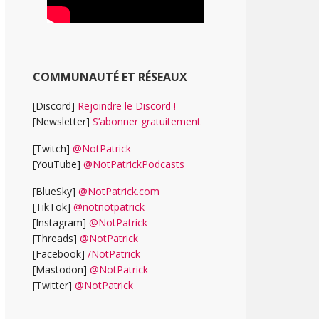
COMMUNAUTÉ ET RÉSEAUX
[Discord]
Rejoindre le Discord !
[Newsletter]
S’abonner gratuitement
[Twitch]
@NotPatrick
[YouTube]
@NotPatrickPodcasts
[BlueSky]
@NotPatrick.com
[TikTok]
@notnotpatrick
[Instagram]
@NotPatrick
[Threads]
@NotPatrick
[Facebook]
/NotPatrick
[Mastodon]
@NotPatrick
[Twitter]
@NotPatrick