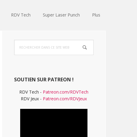
RDV Tech
Super Laser Punch
Plus
Barre
Rechercher
latérale
dans
ce
principale
site
Web
SOUTIEN SUR PATREON !
RDV Tech -
Patreon.com/RDVTech
RDV Jeux -
Patreon.com/RDVJeux