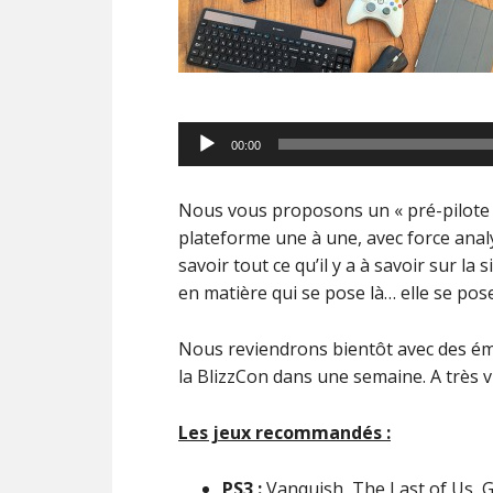
Lecteur
00:00
audio
Nous vous proposons un « pré-pilote 
plateforme une à une, avec force analys
savoir tout ce qu’il y a à savoir sur la
en matière qui se pose là… elle se pose
Nous reviendrons bientôt avec des émi
la BlizzCon dans une semaine. A très vi
Les jeux recommandés :
PS3 :
Vanquish, The Last of Us, G