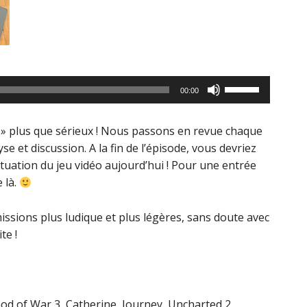
Utilisez
00:00
les
flèches
» plus que sérieux ! Nous passons en revue chaque
haut/bas
e et discussion. A la fin de l’épisode, vous devriez
pour
 situation du jeu vidéo aujourd’hui ! Pour une entrée
augmenter
 là.
ou
diminuer
ssions plus ludique et plus légères, sans doute avec
le
te !
volume.
od of War 3, Catherine, Journey, Uncharted 2