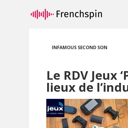
Passer
Passer
au
à
contenu
la
principal
barre
latérale
principale
INFAMOUS SECOND SON
Le RDV Jeux ‘P
lieux de l’ind