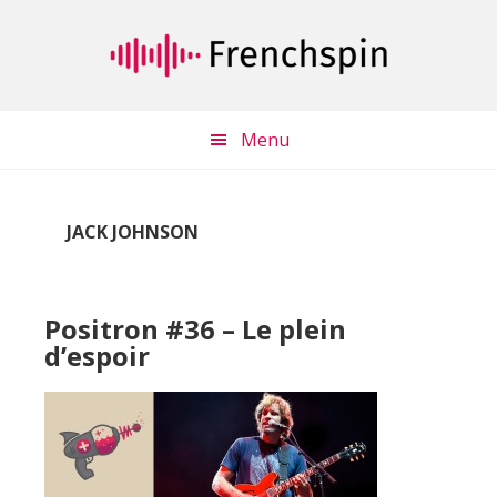
Passer
Passer
au
à
contenu
la
principal
barre
latérale
Menu
principale
JACK JOHNSON
Positron #36 – Le plein
d’espoir