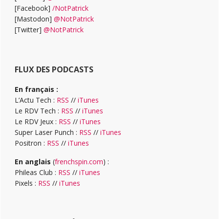
[Facebook]
/NotPatrick
[Mastodon]
@NotPatrick
[Twitter]
@NotPatrick
FLUX DES PODCASTS
En français :
L’Actu Tech :
RSS
//
iTunes
Le RDV Tech :
RSS
//
iTunes
Le RDV Jeux :
RSS
//
iTunes
Super Laser Punch :
RSS
//
iTunes
Positron :
RSS
//
iTunes
En anglais
(
frenchspin.com
) :
Phileas Club :
RSS
//
iTunes
Pixels :
RSS
//
iTunes