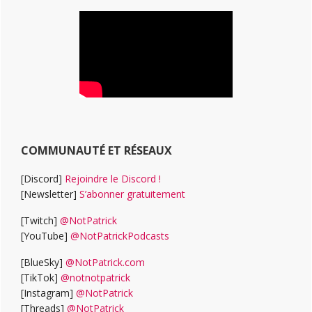
COMMUNAUTÉ ET RÉSEAUX
[Discord]
Rejoindre le Discord !
[Newsletter]
S’abonner gratuitement
[Twitch]
@NotPatrick
[YouTube]
@NotPatrickPodcasts
[BlueSky]
@NotPatrick.com
[TikTok]
@notnotpatrick
[Instagram]
@NotPatrick
[Threads]
@NotPatrick