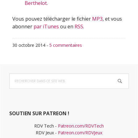
Berthelot
.
Vous pouvez télécharger le fichier
MP3
, et vous
abonner
par iTunes
ou en
RSS
.
30 octobre 2014
-
5 commentaires
Barre
Rechercher
latérale
dans
ce
principale
site
Web
SOUTIEN SUR PATREON !
RDV Tech -
Patreon.com/RDVTech
RDV Jeux -
Patreon.com/RDVJeux