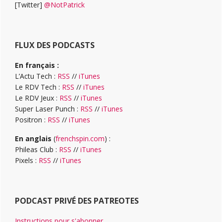
[Twitter]
@NotPatrick
FLUX DES PODCASTS
En français :
L’Actu Tech :
RSS
//
iTunes
Le RDV Tech :
RSS
//
iTunes
Le RDV Jeux :
RSS
//
iTunes
Super Laser Punch :
RSS
//
iTunes
Positron :
RSS
//
iTunes
En anglais
(
frenchspin.com
) :
Phileas Club :
RSS
//
iTunes
Pixels :
RSS
//
iTunes
PODCAST PRIVÉ DES PATREOTES
Instructions pour s'abonner