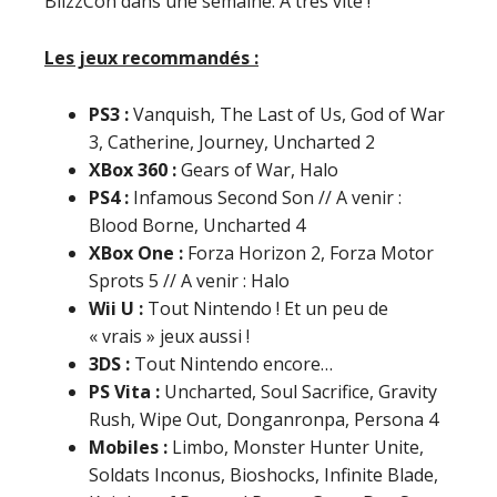
BlizzCon dans une semaine. A très vite !
Les jeux recommandés :
PS3 :
Vanquish, The Last of Us, God of War
3, Catherine, Journey, Uncharted 2
XBox 360 :
Gears of War, Halo
PS4 :
Infamous Second Son // A venir :
Blood Borne, Uncharted 4
XBox One :
Forza Horizon 2, Forza Motor
Sprots 5 // A venir : Halo
Wii U :
Tout Nintendo ! Et un peu de
« vrais » jeux aussi !
3DS :
Tout Nintendo encore…
PS Vita :
Uncharted, Soul Sacrifice, Gravity
Rush, Wipe Out, Donganronpa, Persona 4
Mobiles :
Limbo, Monster Hunter Unite,
Soldats Inconus, Bioshocks, Infinite Blade,