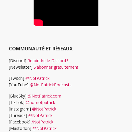
COMMUNAUTÉ ET RÉSEAUX
[Discord]
Rejoindre le Discord !
[Newsletter]
S’abonner gratuitement
[Twitch]
@NotPatrick
[YouTube]
@NotPatrickPodcasts
[BlueSky]
@NotPatrick.com
[TikTok]
@notnotpatrick
[Instagram]
@NotPatrick
[Threads]
@NotPatrick
[Facebook]
/NotPatrick
[Mastodon]
@NotPatrick