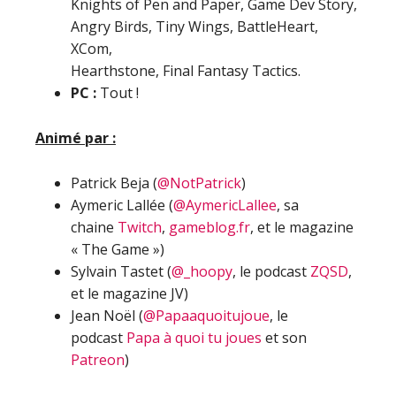
Knights of Pen and Paper, Game Dev Story,
Angry Birds, Tiny Wings, BattleHeart,
XCom,
Hearthstone, Final Fantasy Tactics.
PC :
Tout !
Animé par :
Patrick Beja (
@NotPatrick
)
Aymeric Lallée (
@AymericLallee
, sa
chaine
Twitch
,
gameblog.fr
, et le magazine
« The Game »)
Sylvain Tastet (
@_hoopy
, le podcast
ZQSD
,
et le magazine JV)
Jean Noël (
@Papaaquoitujoue
, le
podcast
Papa à quoi tu joues
et son
Patreon
)