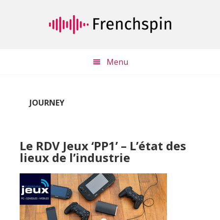
Passer
Passer
au
à
contenu
la
principal
barre
latérale
Menu
principale
JOURNEY
Le RDV Jeux ‘PP1’ – L’état des
lieux de l’industrie