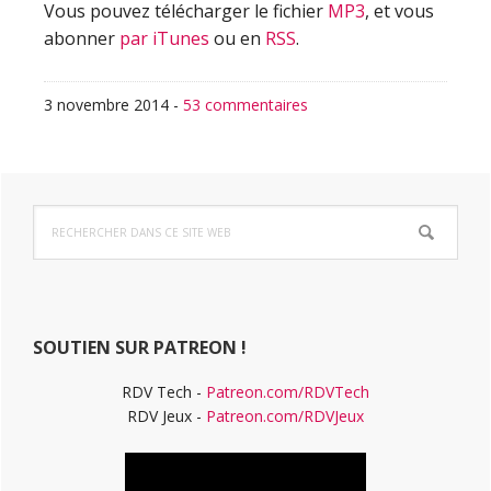
Vous pouvez télécharger le fichier
MP3
, et vous
abonner
par iTunes
ou en
RSS
.
3 novembre 2014
-
53 commentaires
Barre
Rechercher
latérale
dans
ce
principale
site
Web
SOUTIEN SUR PATREON !
RDV Tech -
Patreon.com/RDVTech
RDV Jeux -
Patreon.com/RDVJeux