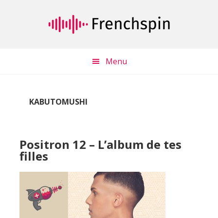
Passer
Passer
au
à
contenu
la
principal
barre
latérale
Menu
principale
KABUTOMUSHI
Positron 12 – L’album de tes
filles
Lecteur
audio