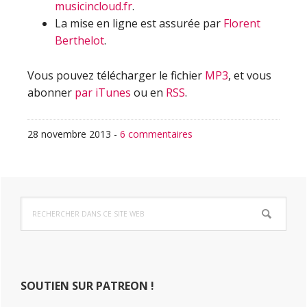
musicincloud.fr
.
La mise en ligne est assurée par
Florent
Berthelot
.
Vous pouvez télécharger le fichier
MP3
, et vous
abonner
par iTunes
ou en
RSS
.
28 novembre 2013
-
6 commentaires
Barre
Rechercher
latérale
dans
ce
principale
site
Web
SOUTIEN SUR PATREON !