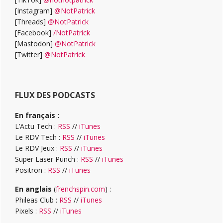
[Instagram]
@NotPatrick
[Threads]
@NotPatrick
[Facebook]
/NotPatrick
[Mastodon]
@NotPatrick
[Twitter]
@NotPatrick
FLUX DES PODCASTS
En français :
L’Actu Tech :
RSS
//
iTunes
Le RDV Tech :
RSS
//
iTunes
Le RDV Jeux :
RSS
//
iTunes
Super Laser Punch :
RSS
//
iTunes
Positron :
RSS
//
iTunes
En anglais
(
frenchspin.com
) :
Phileas Club :
RSS
//
iTunes
Pixels :
RSS
//
iTunes