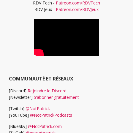
RDV Tech -
Patreon.com/RDVTech
RDV Jeux -
Patreon.com/RDVJeux
COMMUNAUTÉ ET RÉSEAUX
[Discord]
Rejoindre le Discord !
[Newsletter]
S’abonner gratuitement
[Twitch]
@NotPatrick
[YouTube]
@NotPatrickPodcasts
[BlueSky]
@NotPatrick.com
[TikTok]
@notnotpatrick