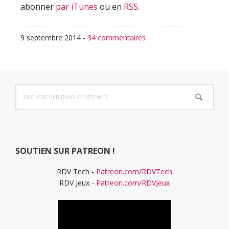
abonner
par iTunes
ou en
RSS
.
9 septembre 2014
-
34 commentaires
Barre
Rechercher
latérale
dans
ce
principale
site
Web
SOUTIEN SUR PATREON !
RDV Tech -
Patreon.com/RDVTech
RDV Jeux -
Patreon.com/RDVJeux