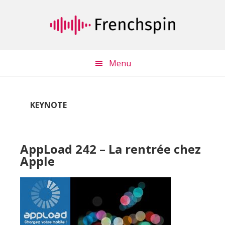
Passer
Passer
au
à
contenu
la
principal
barre
latérale
Menu
principale
KEYNOTE
AppLoad 242 – La rentrée chez
Apple