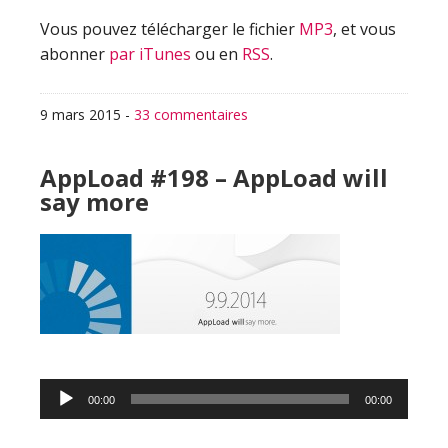
Vous pouvez télécharger le fichier
MP3
, et vous
abonner
par iTunes
ou en
RSS
.
9 mars 2015
-
33 commentaires
AppLoad #198 – AppLoad will
say more
Lecteur
00:00
00:00
audio