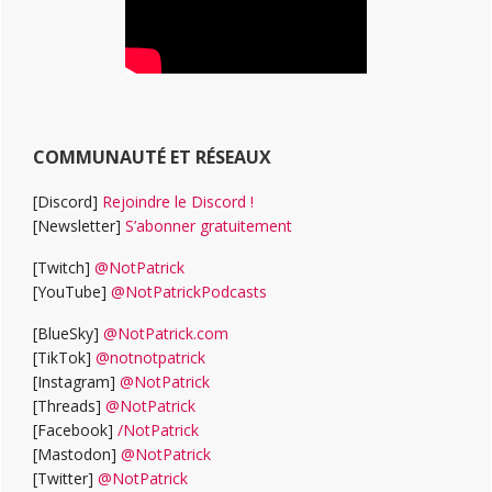
COMMUNAUTÉ ET RÉSEAUX
[Discord]
Rejoindre le Discord !
[Newsletter]
S’abonner gratuitement
[Twitch]
@NotPatrick
[YouTube]
@NotPatrickPodcasts
[BlueSky]
@NotPatrick.com
[TikTok]
@notnotpatrick
[Instagram]
@NotPatrick
[Threads]
@NotPatrick
[Facebook]
/NotPatrick
[Mastodon]
@NotPatrick
[Twitter]
@NotPatrick