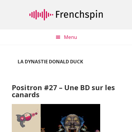
Passer
Passer
au
à
contenu
la
principal
barre
latérale
Menu
principale
LA DYNASTIE DONALD DUCK
Positron #27 – Une BD sur les
canards