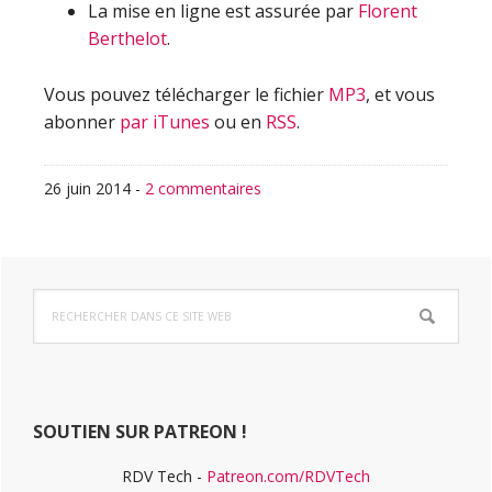
La mise en ligne est assurée par
Florent
Berthelot
.
Vous pouvez télécharger le fichier
MP3
, et vous
abonner
par iTunes
ou en
RSS
.
26 juin 2014
-
2 commentaires
Barre
Rechercher
latérale
dans
ce
principale
site
Web
SOUTIEN SUR PATREON !
RDV Tech -
Patreon.com/RDVTech