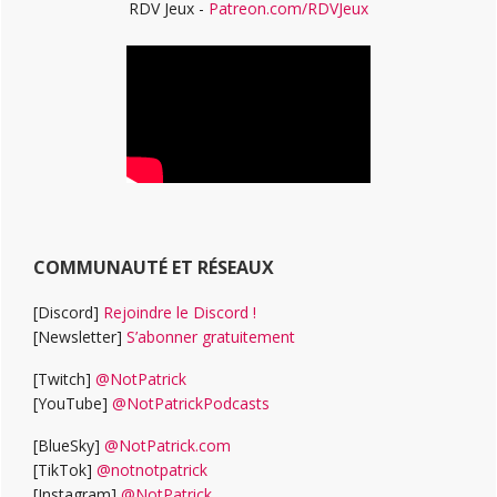
RDV Jeux -
Patreon.com/RDVJeux
COMMUNAUTÉ ET RÉSEAUX
[Discord]
Rejoindre le Discord !
[Newsletter]
S’abonner gratuitement
[Twitch]
@NotPatrick
[YouTube]
@NotPatrickPodcasts
[BlueSky]
@NotPatrick.com
[TikTok]
@notnotpatrick
[Instagram]
@NotPatrick