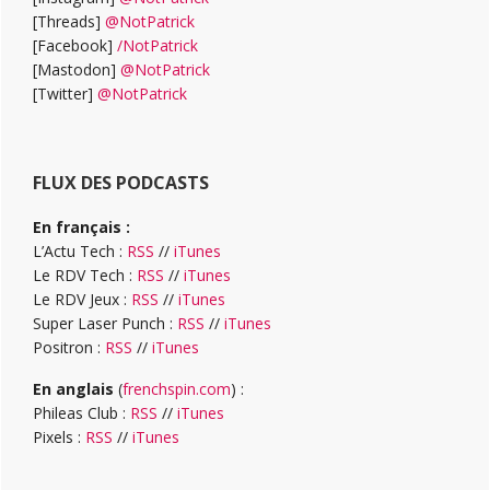
[Threads]
@NotPatrick
[Facebook]
/NotPatrick
[Mastodon]
@NotPatrick
[Twitter]
@NotPatrick
FLUX DES PODCASTS
En français :
L’Actu Tech :
RSS
//
iTunes
Le RDV Tech :
RSS
//
iTunes
Le RDV Jeux :
RSS
//
iTunes
Super Laser Punch :
RSS
//
iTunes
Positron :
RSS
//
iTunes
En anglais
(
frenchspin.com
) :
Phileas Club :
RSS
//
iTunes
Pixels :
RSS
//
iTunes