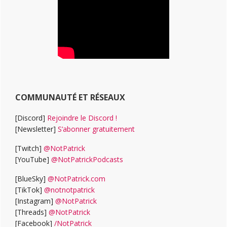
COMMUNAUTÉ ET RÉSEAUX
[Discord]
Rejoindre le Discord !
[Newsletter]
S’abonner gratuitement
[Twitch]
@NotPatrick
[YouTube]
@NotPatrickPodcasts
[BlueSky]
@NotPatrick.com
[TikTok]
@notnotpatrick
[Instagram]
@NotPatrick
[Threads]
@NotPatrick
[Facebook]
/NotPatrick