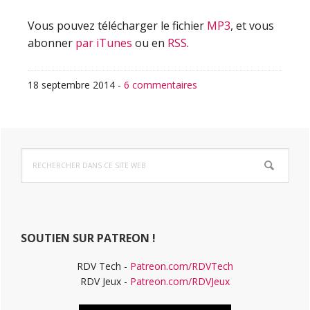
Vous pouvez télécharger le fichier
MP3
, et vous
abonner
par iTunes
ou en
RSS
.
18 septembre 2014
-
6 commentaires
Barre
Rechercher
latérale
dans
ce
principale
site
Web
SOUTIEN SUR PATREON !
RDV Tech -
Patreon.com/RDVTech
RDV Jeux -
Patreon.com/RDVJeux