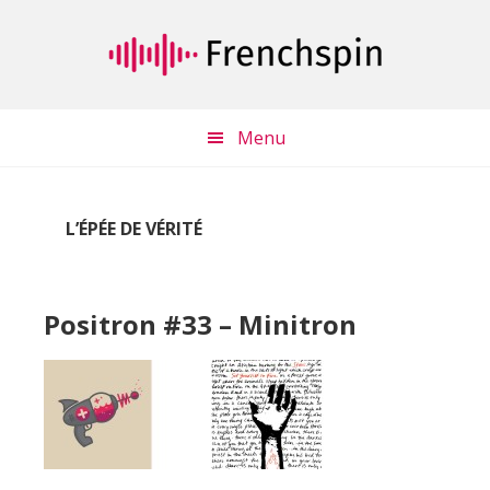
Passer
Passer
au
à
contenu
la
principal
barre
latérale
Menu
principale
L’ÉPÉE DE VÉRITÉ
Positron #33 – Minitron