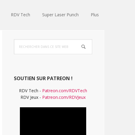
RDV Tech
Super Laser Punch
Plus
Barre
Rechercher
latérale
dans
ce
principale
site
Web
SOUTIEN SUR PATREON !
RDV Tech -
Patreon.com/RDVTech
RDV Jeux -
Patreon.com/RDVJeux