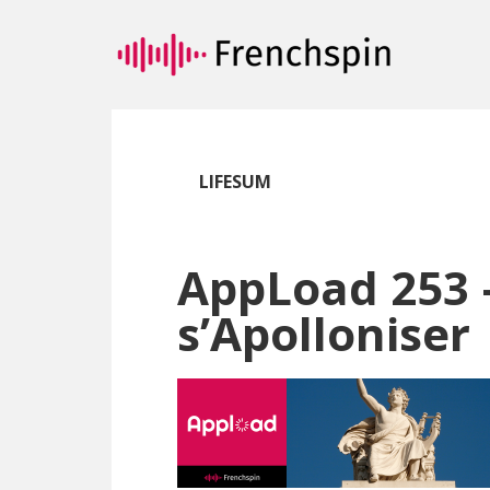
Passer
Passer
au
à
contenu
la
principal
barre
latérale
principale
LIFESUM
AppLoad 253
s’Apolloniser