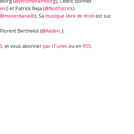
nborg (
@JeromeKeinborg
), Cédric Bonnet
ben
) et Patrick Beja (
@NotPatrick
).
@misterdanielb
). Sa
musique libre de droit
est sur
Florent Berthelot (
@Aeden_
).
3
, et vous abonner
par iTunes
ou en
RSS
.