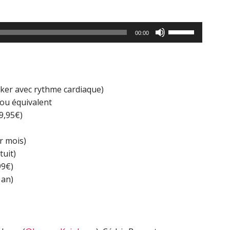
Utilisez
00:00
les
flèches
haut/bas
pour
cker avec rythme cardiaque)
augmenter
 ou équivalent
ou
9,95€)
diminuer
le
r mois)
volume.
tuit)
99€)
 an)