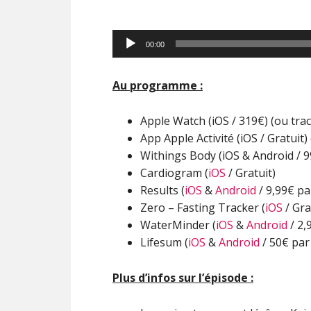
Lecteur
00:00
audio
Au programme :
Apple Watch (iOS / 319€) (ou tra
App Apple Activité (iOS / Gratuit)
Withings Body (iOS & Android / 9
Cardiogram (
iOS
/ Gratuit)
Results (
iOS
&
Android
/ 9,99€ pa
Zero – Fasting Tracker (
iOS
/ Gra
WaterMinder (
iOS
&
Android
/ 2,
Lifesum (
iOS
&
Android
/ 50€ par
Plus d’infos sur l’épisode :