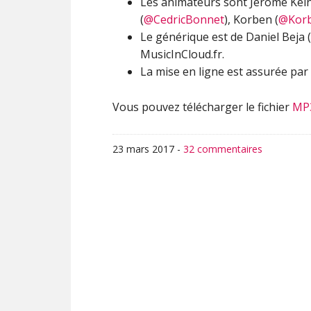
Les animateurs sont Jérôme Kei
(
@CedricBonnet
), Korben (
@Kor
Le générique est de Daniel Beja (
MusicInCloud.fr.
La mise en ligne est assurée par 
Vous pouvez télécharger le fichier
MP
23 mars 2017
-
32 commentaires