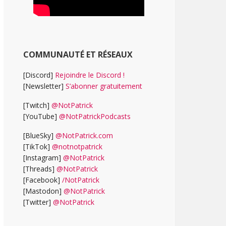
COMMUNAUTÉ ET RÉSEAUX
[Discord]
Rejoindre le Discord !
[Newsletter]
S’abonner gratuitement
[Twitch]
@NotPatrick
[YouTube]
@NotPatrickPodcasts
[BlueSky]
@NotPatrick.com
[TikTok]
@notnotpatrick
[Instagram]
@NotPatrick
[Threads]
@NotPatrick
[Facebook]
/NotPatrick
[Mastodon]
@NotPatrick
[Twitter]
@NotPatrick