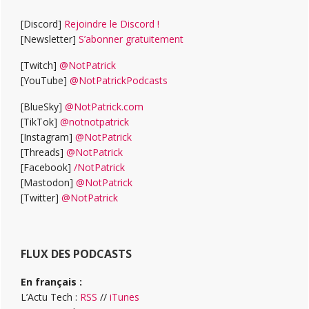
[Discord]
Rejoindre le Discord !
[Newsletter]
S’abonner gratuitement
[Twitch]
@NotPatrick
[YouTube]
@NotPatrickPodcasts
[BlueSky]
@NotPatrick.com
[TikTok]
@notnotpatrick
[Instagram]
@NotPatrick
[Threads]
@NotPatrick
[Facebook]
/NotPatrick
[Mastodon]
@NotPatrick
[Twitter]
@NotPatrick
FLUX DES PODCASTS
En français :
L’Actu Tech :
RSS
//
iTunes