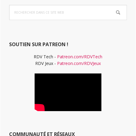
Barre
Rechercher
latérale
dans
ce
principale
site
Web
SOUTIEN SUR PATREON !
RDV Tech -
Patreon.com/RDVTech
RDV Jeux -
Patreon.com/RDVJeux
COMMUNAUTÉ ET RÉSEAUX