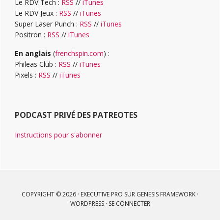
Le RDV Tech :
RSS
//
iTunes
Le RDV Jeux :
RSS
//
iTunes
Super Laser Punch :
RSS
//
iTunes
Positron :
RSS
//
iTunes
En anglais
(
frenchspin.com
) :
Phileas Club :
RSS
//
iTunes
Pixels :
RSS
//
iTunes
PODCAST PRIVÉ DES PATREOTES
Instructions pour s'abonner
COPYRIGHT © 2026 ·
EXECUTIVE PRO
SUR
GENESIS FRAMEWORK
·
WORDPRESS
·
SE CONNECTER