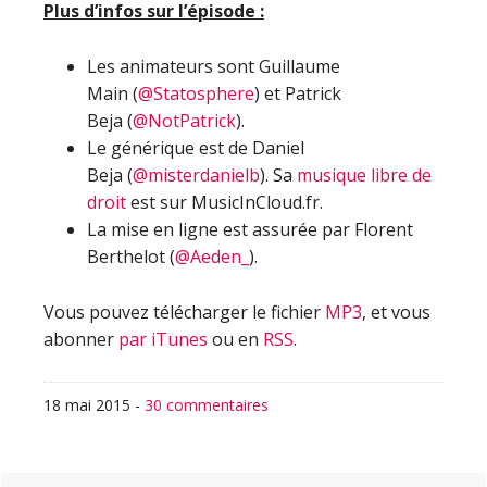
Plus d’infos sur l’épisode :
Les animateurs sont Guillaume
Main (
@Statosphere
) et Patrick
Beja (
@NotPatrick
).
Le générique est de Daniel
Beja (
@misterdanielb
). Sa
musique libre de
droit
est sur MusicInCloud.fr.
La mise en ligne est assurée par Florent
Berthelot (
@Aeden_
).
Vous pouvez télécharger le fichier
MP3
, et vous
abonner
par iTunes
ou en
RSS
.
18 mai 2015
-
30 commentaires