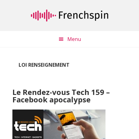
Passer
Passer
au
à
contenu
la
principal
barre
latérale
Menu
principale
LOI RENSEIGNEMENT
Le Rendez-vous Tech 159 –
Facebook apocalypse