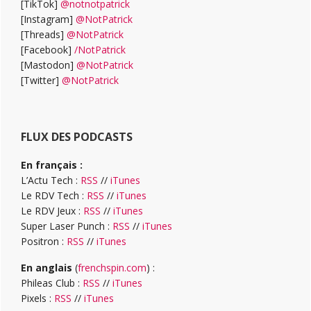
[TikTok]
@notnotpatrick
[Instagram]
@NotPatrick
[Threads]
@NotPatrick
[Facebook]
/NotPatrick
[Mastodon]
@NotPatrick
[Twitter]
@NotPatrick
FLUX DES PODCASTS
En français :
L’Actu Tech :
RSS
//
iTunes
Le RDV Tech :
RSS
//
iTunes
Le RDV Jeux :
RSS
//
iTunes
Super Laser Punch :
RSS
//
iTunes
Positron :
RSS
//
iTunes
En anglais
(
frenchspin.com
) :
Phileas Club :
RSS
//
iTunes
Pixels :
RSS
//
iTunes