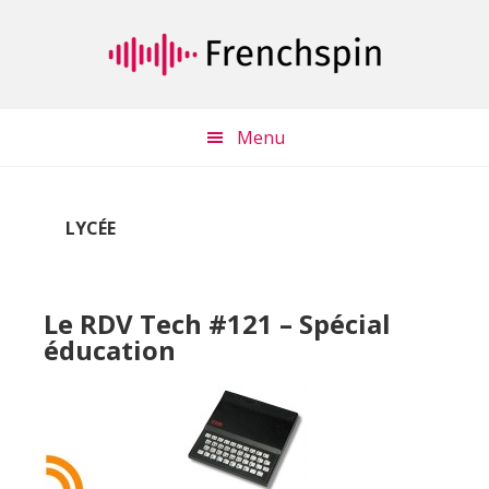
Passer
Passer
au
à
contenu
la
principal
barre
latérale
Menu
principale
LYCÉE
Le RDV Tech #121 – Spécial
éducation
Lecteur
audio