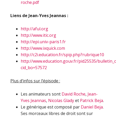
roche.pdf
Liens de Jean-Yves Jeannas :
http://aful.org
http://www.itic.org
http://epi.univ-paris1.fr
http://www.ixquick.com
http://c2i.education.fr/spip.php?rubrique10
http://www.education.gouv.fr/pid25535/bulletin_of
cid_bo=57572
Plus d’infos sur l’épisode :
Les animateurs sont
David Roche
,
Jean-
Yves Jeannas
,
Nicolas Glady
et
Patrick Beja
.
Le générique est composé par
Daniel Beja
.
Ses morceaux libres de droit sont sur