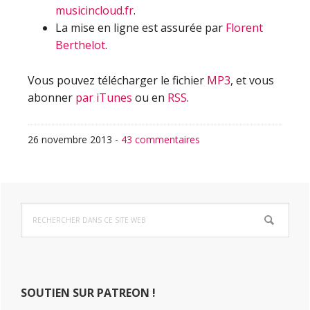
musicincloud.fr
.
La mise en ligne est assurée par
Florent
Berthelot
.
Vous pouvez télécharger le fichier
MP3
, et vous
abonner
par iTunes
ou en
RSS
.
26 novembre 2013
-
43 commentaires
Barre
Rechercher
latérale
dans
ce
principale
site
Web
SOUTIEN SUR PATREON !