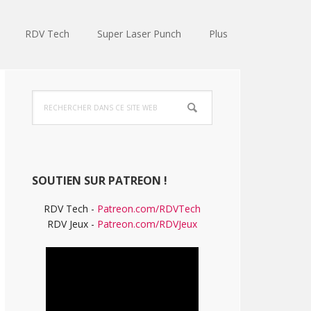
RDV Tech
Super Laser Punch
Plus
Barre
Rechercher
latérale
dans
ce
principale
site
Web
SOUTIEN SUR PATREON !
RDV Tech -
Patreon.com/RDVTech
RDV Jeux -
Patreon.com/RDVJeux