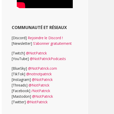
COMMUNAUTÉ ET RÉSEAUX
[Discord]
Rejoindre le Discord !
[Newsletter]
S’abonner gratuitement
[Twitch]
@NotPatrick
[YouTube]
@NotPatrickPodcasts
[BlueSky]
@NotPatrick.com
[TikTok]
@notnotpatrick
[Instagram]
@NotPatrick
[Threads]
@NotPatrick
[Facebook]
/NotPatrick
[Mastodon]
@NotPatrick
[Twitter]
@NotPatrick