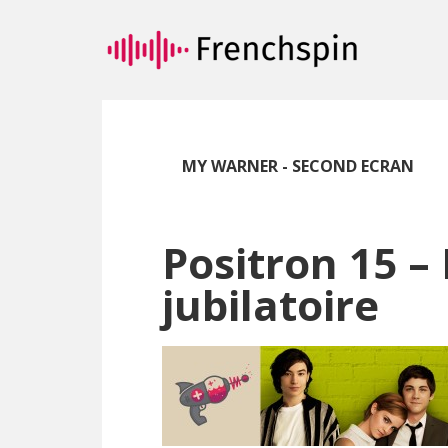
Passer
Passer
au
à
contenu
la
principal
barre
latérale
principale
MY WARNER - SECOND ECRAN
Positron 15 –
jubilatoire