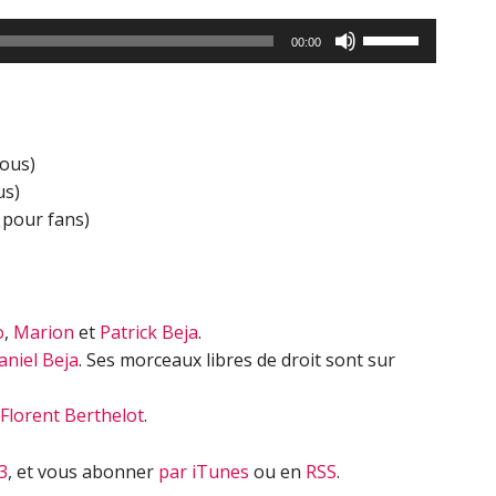
Utilisez
00:00
les
flèches
haut/bas
pour
tous)
augmenter
us)
ou
 pour fans)
diminuer
le
volume.
o
,
Marion
et
Patrick Beja
.
aniel Beja
. Ses morceaux libres de droit sont sur
Florent Berthelot
.
3
, et vous abonner
par iTunes
ou en
RSS
.