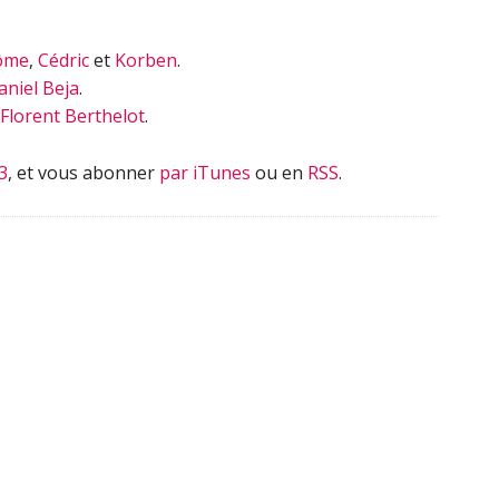
ôme
,
Cédric
et
Korben
.
aniel Beja
.
Florent Berthelot
.
3
, et vous abonner
par iTunes
ou en
RSS
.