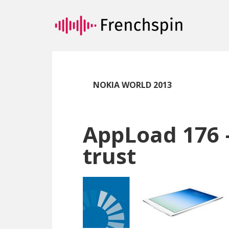
Passer
Passer
au
à
contenu
la
principal
barre
latérale
principale
NOKIA WORLD 2013
AppLoad 176 –
trust