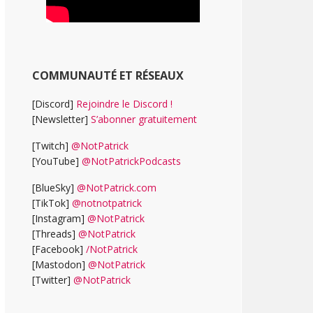
COMMUNAUTÉ ET RÉSEAUX
[Discord]
Rejoindre le Discord !
[Newsletter]
S’abonner gratuitement
[Twitch]
@NotPatrick
[YouTube]
@NotPatrickPodcasts
[BlueSky]
@NotPatrick.com
[TikTok]
@notnotpatrick
[Instagram]
@NotPatrick
[Threads]
@NotPatrick
[Facebook]
/NotPatrick
[Mastodon]
@NotPatrick
[Twitter]
@NotPatrick