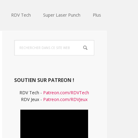
RDV Tech
Super Laser Punch
Plus
Barre
Rechercher
latérale
dans
ce
principale
site
Web
SOUTIEN SUR PATREON !
RDV Tech -
Patreon.com/RDVTech
RDV Jeux -
Patreon.com/RDVJeux