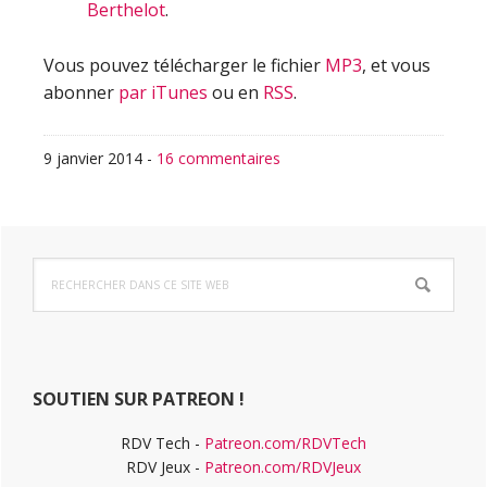
Berthelot
.
Vous pouvez télécharger le fichier
MP3
, et vous
abonner
par iTunes
ou en
RSS
.
9 janvier 2014
-
16 commentaires
Barre
Rechercher
latérale
dans
ce
principale
site
Web
SOUTIEN SUR PATREON !
RDV Tech -
Patreon.com/RDVTech
RDV Jeux -
Patreon.com/RDVJeux