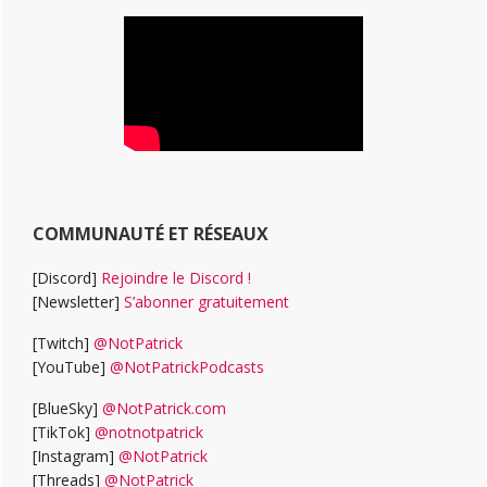
COMMUNAUTÉ ET RÉSEAUX
[Discord]
Rejoindre le Discord !
[Newsletter]
S’abonner gratuitement
[Twitch]
@NotPatrick
[YouTube]
@NotPatrickPodcasts
[BlueSky]
@NotPatrick.com
[TikTok]
@notnotpatrick
[Instagram]
@NotPatrick
[Threads]
@NotPatrick