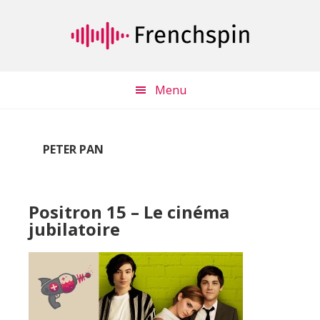
Passer
Passer
au
à
contenu
la
principal
barre
latérale
Menu
principale
PETER PAN
Positron 15 – Le cinéma
jubilatoire
Lecteur
audio