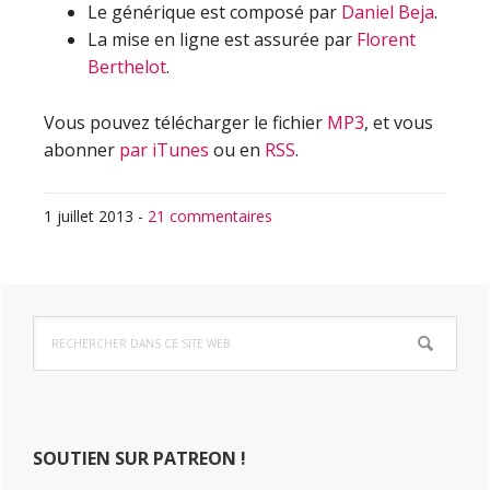
Le générique est composé par
Daniel Beja
.
La mise en ligne est assurée par
Florent
Berthelot
.
Vous pouvez télécharger le fichier
MP3
, et vous
abonner
par iTunes
ou en
RSS
.
1 juillet 2013
-
21 commentaires
Barre
Rechercher
latérale
dans
ce
principale
site
Web
SOUTIEN SUR PATREON !