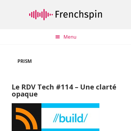
Passer
Passer
au
à
contenu
la
principal
barre
latérale
Menu
principale
PRISM
Le RDV Tech #114 – Une clarté
opaque
Lecteur
audio