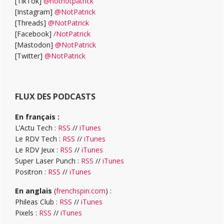
[TikTok]
@notnotpatrick
[Instagram]
@NotPatrick
[Threads]
@NotPatrick
[Facebook]
/NotPatrick
[Mastodon]
@NotPatrick
[Twitter]
@NotPatrick
FLUX DES PODCASTS
En français :
L’Actu Tech :
RSS
//
iTunes
Le RDV Tech :
RSS
//
iTunes
Le RDV Jeux :
RSS
//
iTunes
Super Laser Punch :
RSS
//
iTunes
Positron :
RSS
//
iTunes
En anglais
(
frenchspin.com
) :
Phileas Club :
RSS
//
iTunes
Pixels :
RSS
//
iTunes