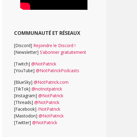
COMMUNAUTÉ ET RÉSEAUX
[Discord]
Rejoindre le Discord !
[Newsletter]
S’abonner gratuitement
[Twitch]
@NotPatrick
[YouTube]
@NotPatrickPodcasts
[BlueSky]
@NotPatrick.com
[TikTok]
@notnotpatrick
[Instagram]
@NotPatrick
[Threads]
@NotPatrick
[Facebook]
/NotPatrick
[Mastodon]
@NotPatrick
[Twitter]
@NotPatrick