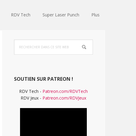
RDV Tech
Super Laser Punch
Plus
Barre
Rechercher
latérale
dans
ce
principale
site
Web
SOUTIEN SUR PATREON !
RDV Tech -
Patreon.com/RDVTech
RDV Jeux -
Patreon.com/RDVJeux