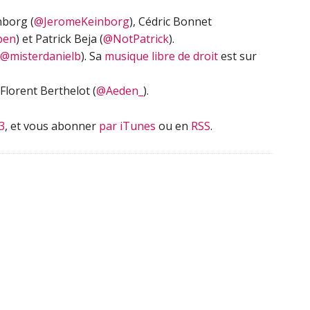
nborg (
@JeromeKeinborg
), Cédric Bonnet
ben
) et Patrick Beja (
@NotPatrick
).
@misterdanielb
). Sa
musique libre de droit
est sur
Florent Berthelot (
@Aeden_
).
3
, et vous abonner
par iTunes
ou en
RSS
.