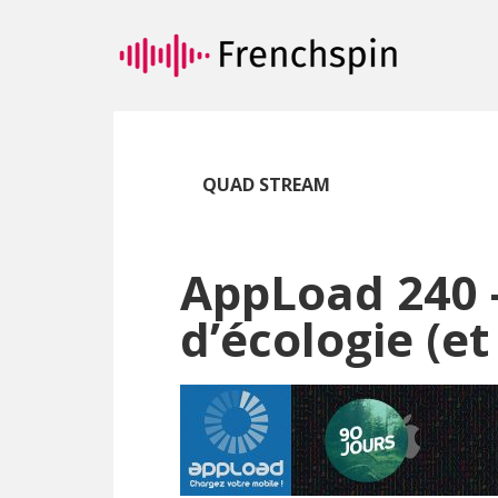
Passer
Passer
au
à
contenu
la
principal
barre
latérale
principale
QUAD STREAM
AppLoad 240 –
d’écologie (