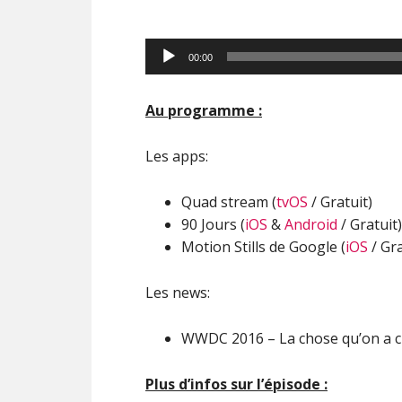
Lecteur
00:00
audio
Au programme :
Les apps:
Quad stream (
tvOS
/ Gratuit)
90 Jours (
iOS
&
Android
/ Gratuit)
Motion Stills de Google (
iOS
/ Gra
Les news:
WWDC 2016 – La chose qu’on a 
Plus d’infos sur l’épisode :