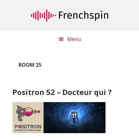
Passer
Passer
au
à
contenu
la
principal
barre
latérale
Menu
principale
ROOM 25
Positron 52 – Docteur qui ?