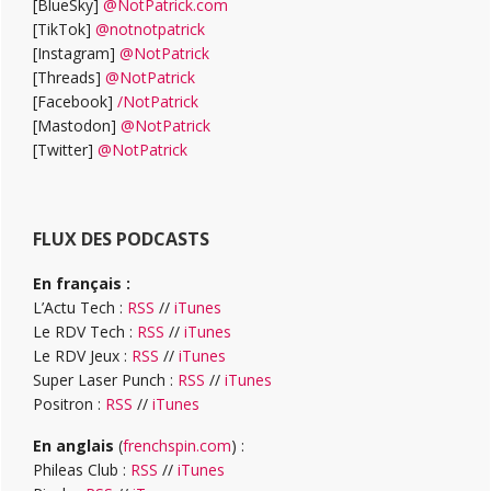
[BlueSky]
@NotPatrick.com
[TikTok]
@notnotpatrick
[Instagram]
@NotPatrick
[Threads]
@NotPatrick
[Facebook]
/NotPatrick
[Mastodon]
@NotPatrick
[Twitter]
@NotPatrick
FLUX DES PODCASTS
En français :
L’Actu Tech :
RSS
//
iTunes
Le RDV Tech :
RSS
//
iTunes
Le RDV Jeux :
RSS
//
iTunes
Super Laser Punch :
RSS
//
iTunes
Positron :
RSS
//
iTunes
En anglais
(
frenchspin.com
) :
Phileas Club :
RSS
//
iTunes