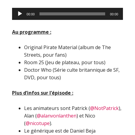
Lecteur
00:00
00:00
audio
Au programme :
Original Pirate Material (album de The
Streets, pour fans)
Room 25 (Jeu de plateau, pour tous)
Doctor Who (Série culte britannique de SF,
DVD, pour tous)
Plus d’infos sur l’épisode :
Les animateurs sont Patrick (
@NotPatrick
),
Alan (
@alanvonlanthen
) et Nico
(
@nicotupe
).
Le générique est de Daniel Beja