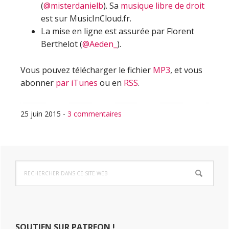
(
@misterdanielb
). Sa
musique libre de droit
est sur MusicInCloud.fr.
La mise en ligne est assurée par Florent
Berthelot (
@Aeden_
).
Vous pouvez télécharger le fichier
MP3
, et vous
abonner
par iTunes
ou en
RSS
.
25 juin 2015
-
3 commentaires
Barre
Rechercher
latérale
dans
ce
principale
site
Web
SOUTIEN SUR PATREON !