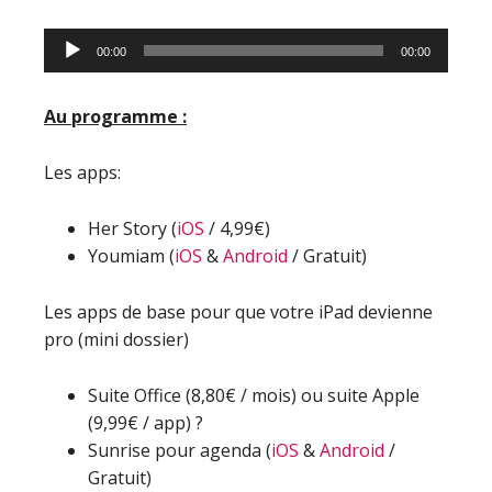
Lecteur
00:00
00:00
audio
Au programme :
Les apps:
Her Story (
iOS
/ 4,99€)
Youmiam (
iOS
&
Android
/ Gratuit)
Les apps de base pour que votre iPad devienne
pro (mini dossier)
Suite Office (8,80€ / mois) ou suite Apple
(9,99€ / app) ?
Sunrise pour agenda (
iOS
&
Android
/
Gratuit)