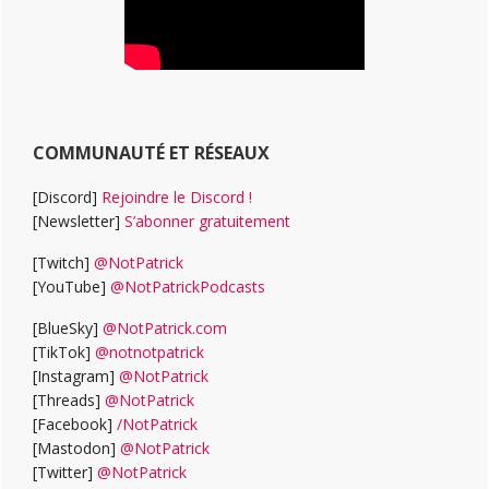
COMMUNAUTÉ ET RÉSEAUX
[Discord]
Rejoindre le Discord !
[Newsletter]
S’abonner gratuitement
[Twitch]
@NotPatrick
[YouTube]
@NotPatrickPodcasts
[BlueSky]
@NotPatrick.com
[TikTok]
@notnotpatrick
[Instagram]
@NotPatrick
[Threads]
@NotPatrick
[Facebook]
/NotPatrick
[Mastodon]
@NotPatrick
[Twitter]
@NotPatrick