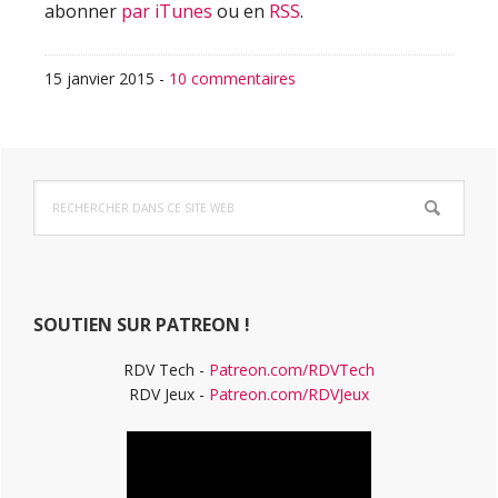
abonner
par iTunes
ou en
RSS
.
15 janvier 2015
-
10 commentaires
Barre
Rechercher
latérale
dans
ce
principale
site
Web
SOUTIEN SUR PATREON !
RDV Tech -
Patreon.com/RDVTech
RDV Jeux -
Patreon.com/RDVJeux