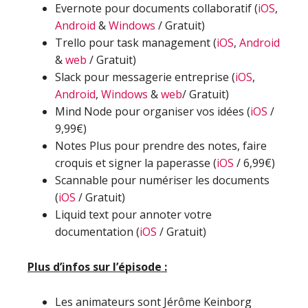
Evernote pour documents collaboratif (
iOS
,
Android
&
Windows
/ Gratuit)
Trello pour task management (
iOS
,
Android
&
web
/ Gratuit)
Slack pour messagerie entreprise (
iOS
,
Android
,
Windows
&
web
/ Gratuit)
Mind Node pour organiser vos idées (
iOS
/
9,99€)
Notes Plus pour prendre des notes, faire
croquis et signer la paperasse (
iOS
/ 6,99€)
Scannable pour numériser les documents
(
iOS
/ Gratuit)
Liquid text pour annoter votre
documentation (
iOS
/ Gratuit)
Plus d’infos sur l’épisode :
Les animateurs sont Jérôme Keinborg