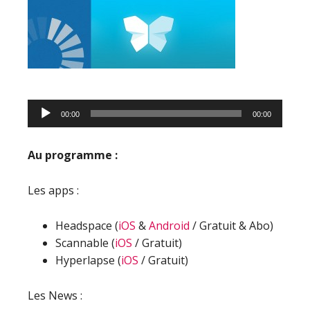
Lecteur
00:00
00:00
audio
Au programme :
Les apps :
Headspace (
iOS
&
Android
/ Gratuit & Abo)
Scannable (
iOS
/ Gratuit)
Hyperlapse (
iOS
/ Gratuit)
Les News :