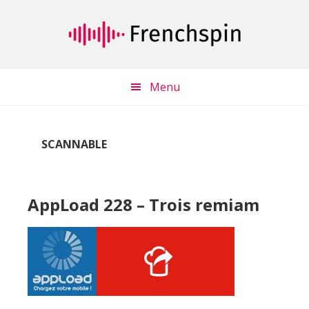
Passer
Passer
au
à
contenu
la
principal
barre
latérale
Menu
principale
SCANNABLE
AppLoad 228 – Trois remiam