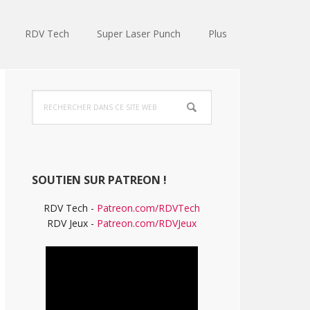
RDV Tech
Super Laser Punch
Plus
Barre
Rechercher
latérale
dans
ce
principale
site
Web
SOUTIEN SUR PATREON !
RDV Tech -
Patreon.com/RDVTech
RDV Jeux -
Patreon.com/RDVJeux