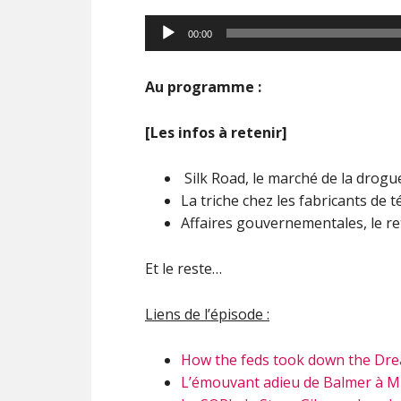
00:00
Au programme :
[Les infos à retenir]
Silk Road, le marché de la drogue
La triche chez les fabricants de 
Affaires gouvernementales, le r
Et le reste…
Liens de l’épisode :
How the feds took down the Dre
L’émouvant adieu de Balmer à Mi