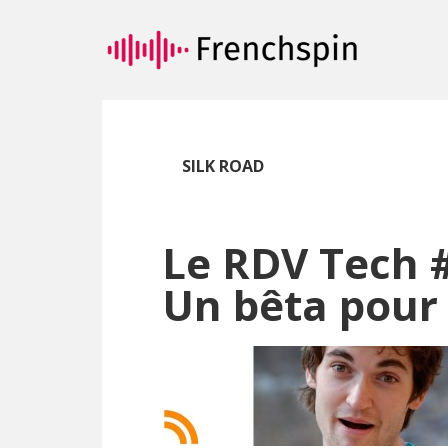
Passer
Passer
au
à
contenu
la
principal
barre
latérale
principale
SILK ROAD
Le RDV Tech #
Un bêta pour