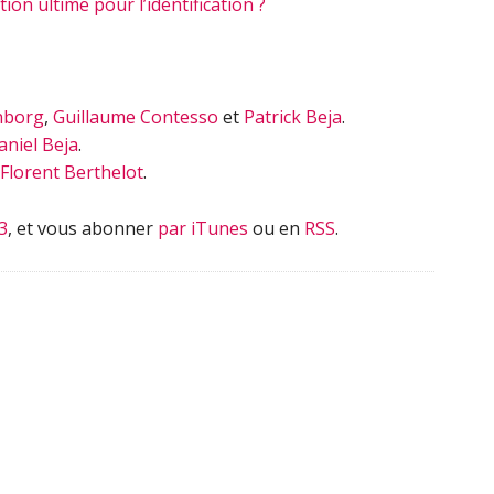
ion ultime pour l’identification ?
nborg
,
Guillaume Contesso
et
Patrick Beja
.
aniel Beja
.
Florent Berthelot
.
3
, et vous abonner
par iTunes
ou en
RSS
.