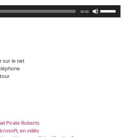
Utilisez
00:00
les
flèches
haut/bas
pour
augmenter
ou
 sur le net
diminuer
téléphone
le
etour
volume.
ad Pirate Roberts
crosoft, en vidéo