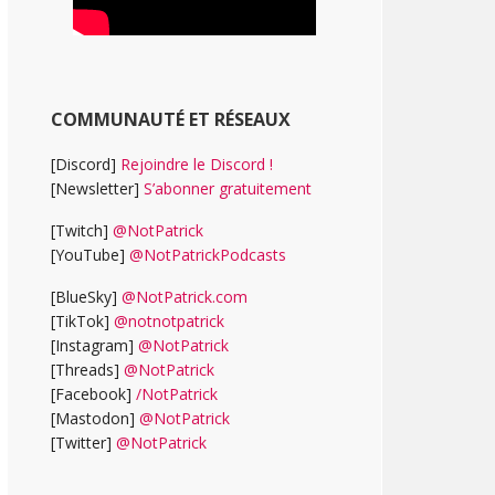
COMMUNAUTÉ ET RÉSEAUX
[Discord]
Rejoindre le Discord !
[Newsletter]
S’abonner gratuitement
[Twitch]
@NotPatrick
[YouTube]
@NotPatrickPodcasts
[BlueSky]
@NotPatrick.com
[TikTok]
@notnotpatrick
[Instagram]
@NotPatrick
[Threads]
@NotPatrick
[Facebook]
/NotPatrick
[Mastodon]
@NotPatrick
[Twitter]
@NotPatrick