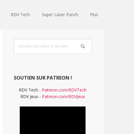
RDV Tech
Super Laser Punch
Plus
Barre
Rechercher
latérale
dans
ce
principale
site
Web
SOUTIEN SUR PATREON !
RDV Tech -
Patreon.com/RDVTech
RDV Jeux -
Patreon.com/RDVJeux