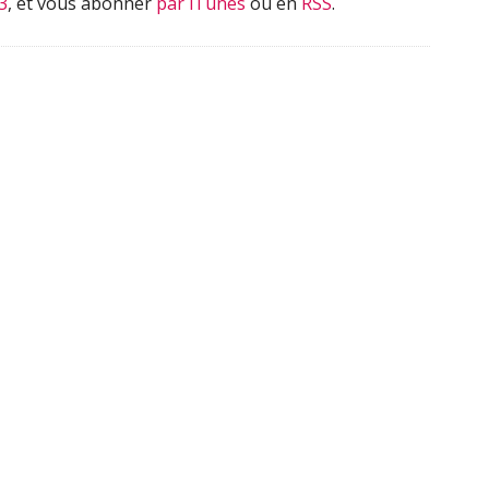
3
, et vous abonner
par iTunes
ou en
RSS
.