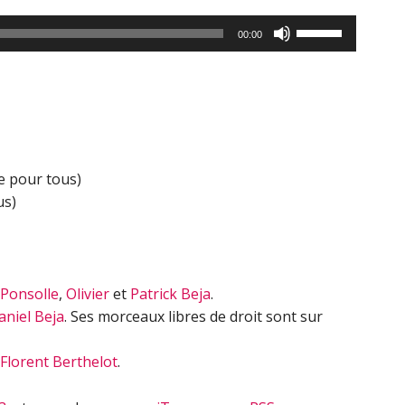
Utilisez
00:00
les
flèches
haut/bas
pour
augmenter
ou
e pour tous)
diminuer
us)
le
volume.
 Ponsolle
,
Olivier
et
Patrick Beja
.
aniel Beja
. Ses morceaux libres de droit sont sur
Florent Berthelot
.