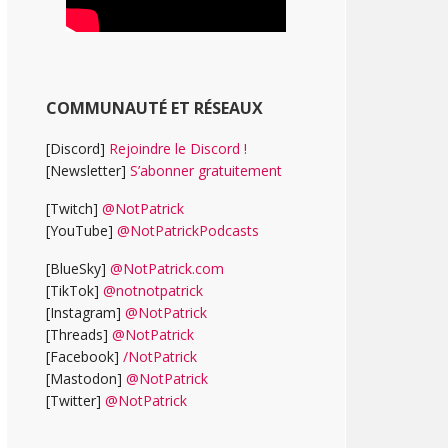
COMMUNAUTÉ ET RÉSEAUX
[Discord]
Rejoindre le Discord !
[Newsletter]
S’abonner gratuitement
[Twitch]
@NotPatrick
[YouTube]
@NotPatrickPodcasts
[BlueSky]
@NotPatrick.com
[TikTok]
@notnotpatrick
[Instagram]
@NotPatrick
[Threads]
@NotPatrick
[Facebook]
/NotPatrick
[Mastodon]
@NotPatrick
[Twitter]
@NotPatrick