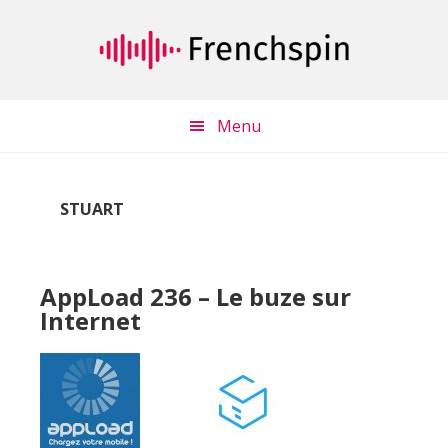
Passer
Passer
au
à
contenu
la
principal
barre
latérale
Menu
principale
STUART
AppLoad 236 – Le buze sur
Internet