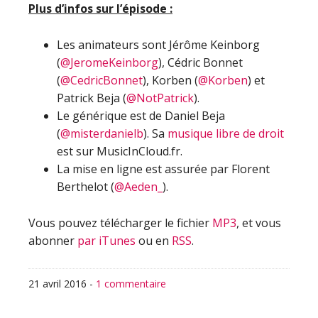
Plus d’infos sur l’épisode :
Les animateurs sont Jérôme Keinborg
(
@JeromeKeinborg
), Cédric Bonnet
(
@CedricBonnet
), Korben (
@Korben
) et
Patrick Beja (
@NotPatrick
).
Le générique est de Daniel Beja
(
@misterdanielb
). Sa
musique libre de droit
est sur MusicInCloud.fr.
La mise en ligne est assurée par Florent
Berthelot (
@Aeden_
).
Vous pouvez télécharger le fichier
MP3
, et vous
abonner
par iTunes
ou en
RSS
.
21 avril 2016
-
1 commentaire