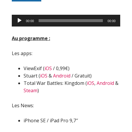
Lecteur
00:00
00:00
audio
Au programme :
Les apps:
ViewExif (
iOS
/ 0,99€)
Stuart (
iOS
&
Android
/ Gratuit)
Total War Battles: Kingdom (
iOS
,
Android
&
Steam
)
Les News:
iPhone SE / iPad Pro 9,7″