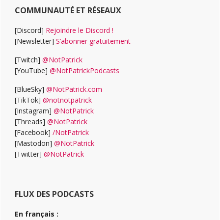
COMMUNAUTÉ ET RÉSEAUX
[Discord]
Rejoindre le Discord !
[Newsletter]
S’abonner gratuitement
[Twitch]
@NotPatrick
[YouTube]
@NotPatrickPodcasts
[BlueSky]
@NotPatrick.com
[TikTok]
@notnotpatrick
[Instagram]
@NotPatrick
[Threads]
@NotPatrick
[Facebook]
/NotPatrick
[Mastodon]
@NotPatrick
[Twitter]
@NotPatrick
FLUX DES PODCASTS
En français :