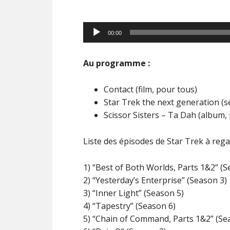
Lecteur
00:00
audio
Au programme :
Contact (film, pour tous)
Star Trek the next generation (s
Scissor Sisters – Ta Dah (album,
Liste des épisodes de Star Trek à rega
1) “Best of Both Worlds, Parts 1&2” (S
2) “Yesterday’s Enterprise” (Season 3)
3) “Inner Light” (Season 5)
4) “Tapestry” (Season 6)
5) “Chain of Command, Parts 1&2” (Se