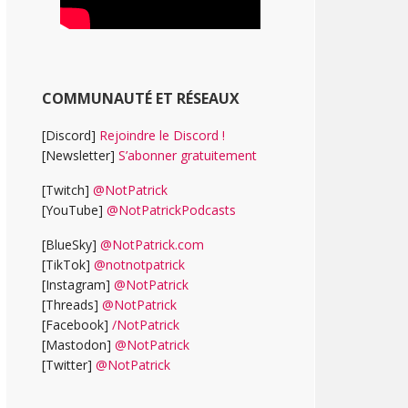
COMMUNAUTÉ ET RÉSEAUX
[Discord]
Rejoindre le Discord !
[Newsletter]
S’abonner gratuitement
[Twitch]
@NotPatrick
[YouTube]
@NotPatrickPodcasts
[BlueSky]
@NotPatrick.com
[TikTok]
@notnotpatrick
[Instagram]
@NotPatrick
[Threads]
@NotPatrick
[Facebook]
/NotPatrick
[Mastodon]
@NotPatrick
[Twitter]
@NotPatrick