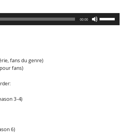
Utilisez
00:00
les
flèches
haut/bas
pour
augmenter
érie, fans du genre)
ou
 pour fans)
diminuer
le
rder:
volume.
eason 3-4)
ason 6)