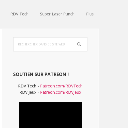
RDV Tech
Super Laser Punch
Plus
Barre
Rechercher
latérale
dans
ce
principale
site
Web
SOUTIEN SUR PATREON !
RDV Tech -
Patreon.com/RDVTech
RDV Jeux -
Patreon.com/RDVJeux