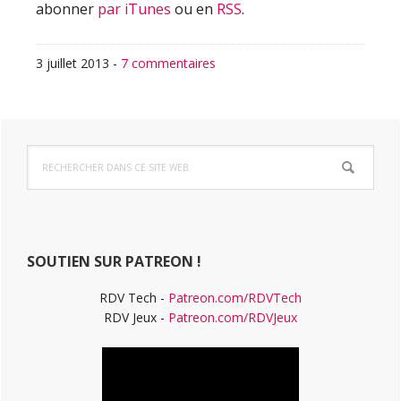
abonner
par iTunes
ou en
RSS
.
3 juillet 2013
-
7 commentaires
Barre
Rechercher
latérale
dans
ce
principale
site
Web
SOUTIEN SUR PATREON !
RDV Tech -
Patreon.com/RDVTech
RDV Jeux -
Patreon.com/RDVJeux