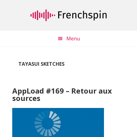
Passer
Passer
au
à
contenu
la
principal
barre
latérale
Menu
principale
TAYASUI SKETCHES
AppLoad #169 – Retour aux
sources
Lecteur
audio