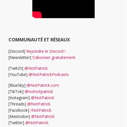
COMMUNAUTÉ ET RÉSEAUX
[Discord]
Rejoindre le Discord !
[Newsletter]
S’abonner gratuitement
[Twitch]
@NotPatrick
[YouTube]
@NotPatrickPodcasts
[BlueSky]
@NotPatrick.com
[TikTok]
@notnotpatrick
[Instagram]
@NotPatrick
[Threads]
@NotPatrick
[Facebook]
/NotPatrick
[Mastodon]
@NotPatrick
[Twitter]
@NotPatrick