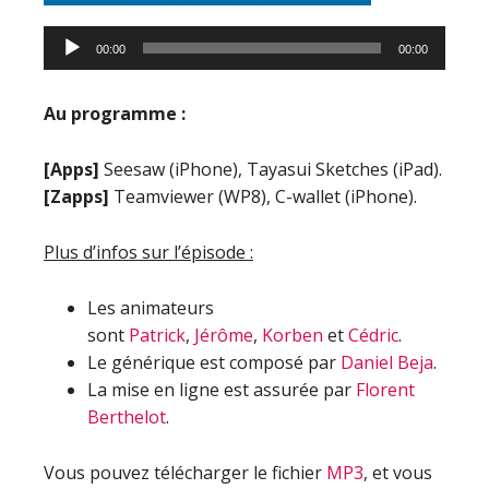
00:00
00:00
Au programme :
[Apps]
Seesaw (iPhone), Tayasui Sketches (iPad).
[Zapps]
Teamviewer (WP8), C-wallet (iPhone).
Plus d’infos sur l’épisode :
Les animateurs
sont
Patrick
,
Jérôme
,
Korben
et
Cédric
.
Le générique est composé par
Daniel Beja
.
La mise en ligne est assurée par
Florent
Berthelot
.
Vous pouvez télécharger le fichier
MP3
, et vous