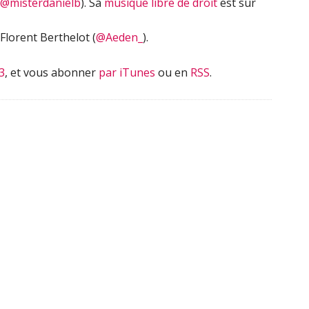
@misterdanielb
). Sa
musique libre de droit
est sur
Florent Berthelot (
@Aeden_
).
3
, et vous abonner
par iTunes
ou en
RSS
.