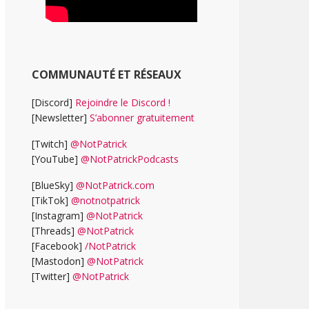
COMMUNAUTÉ ET RÉSEAUX
[Discord]
Rejoindre le Discord !
[Newsletter]
S’abonner gratuitement
[Twitch]
@NotPatrick
[YouTube]
@NotPatrickPodcasts
[BlueSky]
@NotPatrick.com
[TikTok]
@notnotpatrick
[Instagram]
@NotPatrick
[Threads]
@NotPatrick
[Facebook]
/NotPatrick
[Mastodon]
@NotPatrick
[Twitter]
@NotPatrick