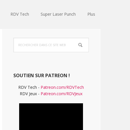
RDV Tech
Super Laser Punch
Plus
Barre
Rechercher
latérale
dans
ce
principale
site
Web
SOUTIEN SUR PATREON !
RDV Tech -
Patreon.com/RDVTech
RDV Jeux -
Patreon.com/RDVJeux