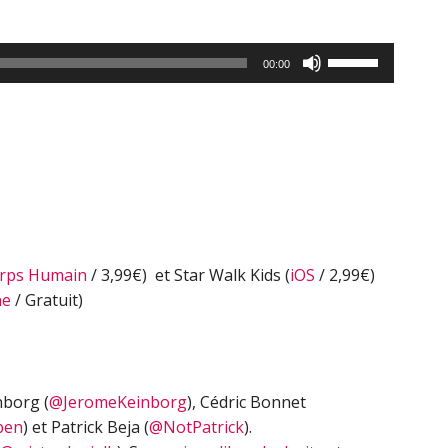
Utilisez
00:00
les
flèches
haut/bas
pour
augmenter
ou
diminuer
le
rps Humain
/ 3,99€) et Star Walk Kids (
iOS
/ 2,99€)
volume.
ne
/ Gratuit)
nborg (
@JeromeKeinborg
), Cédric Bonnet
ben
) et Patrick Beja (
@NotPatrick
).