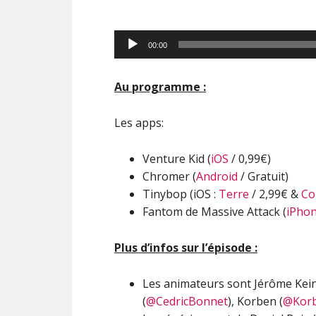
Lecteur
00:00
audio
Au programme :
Les apps:
Venture Kid (
iOS
/ 0,99€)
Chromer (
Android
/ Gratuit)
Tinybop (iOS :
Terre
/ 2,99€ &
Co
Fantom de Massive Attack (
iPho
Plus d’infos sur l’épisode :
Les animateurs sont Jérôme Kei
(
@CedricBonnet
), Korben (
@Kor