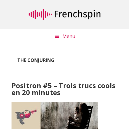
Passer
Passer
au
à
contenu
la
principal
barre
latérale
Menu
principale
THE CONJURING
Positron #5 – Trois trucs cools
en 20 minutes
Lecteur
audio