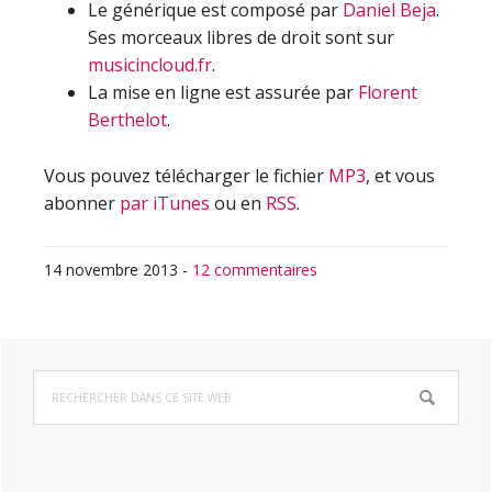
Le générique est composé par
Daniel Beja
.
Ses morceaux libres de droit sont sur
musicincloud.fr
.
La mise en ligne est assurée par
Florent
Berthelot
.
Vous pouvez télécharger le fichier
MP3
, et vous
abonner
par iTunes
ou en
RSS
.
14 novembre 2013
-
12 commentaires
Barre
Rechercher
latérale
dans
ce
principale
site
Web