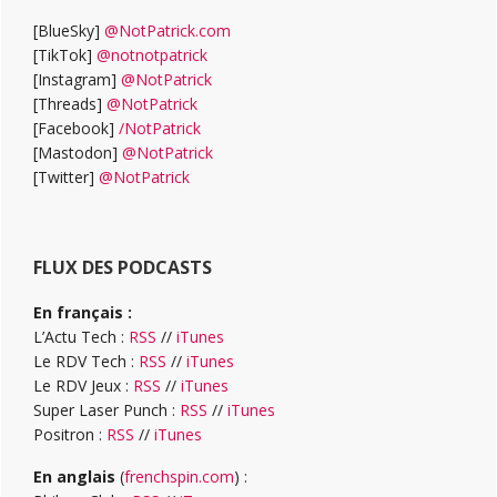
[BlueSky]
@NotPatrick.com
[TikTok]
@notnotpatrick
[Instagram]
@NotPatrick
[Threads]
@NotPatrick
[Facebook]
/NotPatrick
[Mastodon]
@NotPatrick
[Twitter]
@NotPatrick
FLUX DES PODCASTS
En français :
L’Actu Tech :
RSS
//
iTunes
Le RDV Tech :
RSS
//
iTunes
Le RDV Jeux :
RSS
//
iTunes
Super Laser Punch :
RSS
//
iTunes
Positron :
RSS
//
iTunes
En anglais
(
frenchspin.com
) :