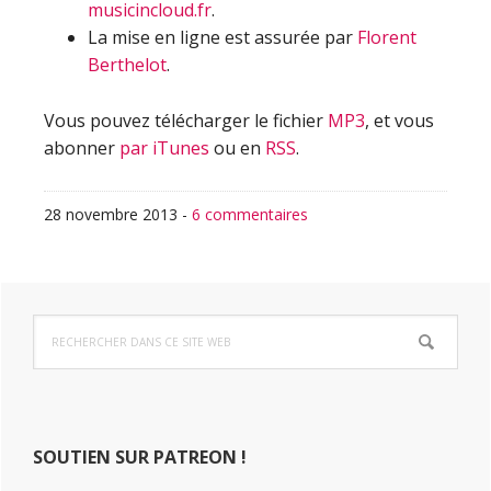
musicincloud.fr
.
La mise en ligne est assurée par
Florent
Berthelot
.
Vous pouvez télécharger le fichier
MP3
, et vous
abonner
par iTunes
ou en
RSS
.
28 novembre 2013
-
6 commentaires
Barre
Rechercher
latérale
dans
ce
principale
site
Web
SOUTIEN SUR PATREON !