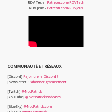
RDV Tech -
Patreon.com/RDVTech
RDV Jeux -
Patreon.com/RDVJeux
COMMUNAUTÉ ET RÉSEAUX
[Discord]
Rejoindre le Discord !
[Newsletter]
S’abonner gratuitement
[Twitch]
@NotPatrick
[YouTube]
@NotPatrickPodcasts
[BlueSky]
@NotPatrick.com
[TikTok]
@notnotpatrick