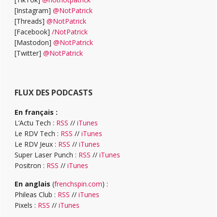
[Instagram]
@NotPatrick
[Threads]
@NotPatrick
[Facebook]
/NotPatrick
[Mastodon]
@NotPatrick
[Twitter]
@NotPatrick
FLUX DES PODCASTS
En français :
L’Actu Tech :
RSS
//
iTunes
Le RDV Tech :
RSS
//
iTunes
Le RDV Jeux :
RSS
//
iTunes
Super Laser Punch :
RSS
//
iTunes
Positron :
RSS
//
iTunes
En anglais
(
frenchspin.com
) :
Phileas Club :
RSS
//
iTunes
Pixels :
RSS
//
iTunes