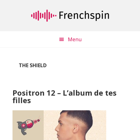
Passer
Passer
au
à
contenu
la
principal
barre
latérale
Menu
principale
THE SHIELD
Positron 12 – L’album de tes
filles
Lecteur
audio